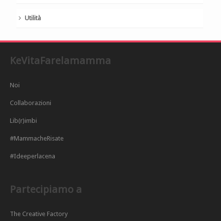
Utilità
KeVitaFarelamamma
Noi
Collaborazioni
Lib(r)imbi
#MammacheRisate
#Ideeperlacena
Partecipiamo a
The Creative Factory