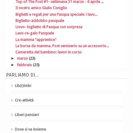
Top of The Post #1- settimana 31 marzo - 6 aprile ...
Il nostro amico Giulio Coniglio
Biglietti e regali per una Pasqua speciale: i lavo...
Biglietto-addobbo pasquale
Uovo- biglietto di Pasqua con sorpresa
Lavo-re-galo Pasquale
La mamma "apprentice"
La borsa da mamma. Post semiserio su un accessorio...
Cameretta del bambino: lavori in corso
►
marzo
(23)
►
febbraio
(25)
PARLIAMO DI...
Lib(r)imbi
Cre-attività
Liberi pensieri
Dove si va insieme