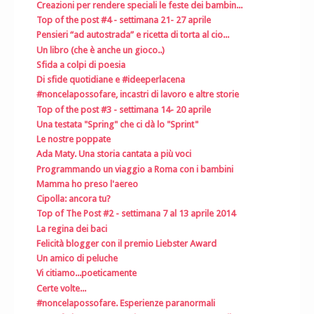
Creazioni per rendere speciali le feste dei bambin...
Top of the post #4 - settimana 21- 27 aprile
Pensieri “ad autostrada” e ricetta di torta al cio...
Un libro (che è anche un gioco..)
Sfida a colpi di poesia
Di sfide quotidiane e #ideeperlacena
#noncelapossofare, incastri di lavoro e altre storie
Top of the post #3 - settimana 14- 20 aprile
Una testata "Spring" che ci dà lo "Sprint"
Le nostre poppate
Ada Maty. Una storia cantata a più voci
Programmando un viaggio a Roma con i bambini
Mamma ho preso l'aereo
Cipolla: ancora tu?
Top of The Post #2 - settimana 7 al 13 aprile 2014
La regina dei baci
Felicità blogger con il premio Liebster Award
Un amico di peluche
Vi citiamo...poeticamente
Certe volte...
#noncelapossofare. Esperienze paranormali