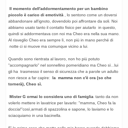
Il momento dell'addormentamento per un bambino
piccolo è carico di emotività
, lo sentono come un doversi
abbandonare all'ignoto, dovendolo poi affrontare da soli. Noi
abbiamo usato tanto il contatto fisico per aiutarlo in questo,
quindi si addormentava con noi ma Cheo era nella sua mano.
Al risveglio Cheo era sempre lì, non più in mano perché di
notte ci si muove ma comunque vicino a lui.
Quando sono rientrata al lavoro, non ho più potuto
"accompagnarlo" nel sonnellino pomeridiano ma Cheo sì...lui
gli ha trasmesso il senso di sicurezza che a parole un adulto
non riesce a far capire:
la mamma non c'è ora (so che
tornerà), Cheo sì.
Mister G ormai lo considera uno di famiglia
tanto da non
volerlo mettere in lavatrice per lavarlo: "mamma, Cheo fa la
doccia!"così,armati di spazzolina e sapone, lo laviamo e lo
sciacquiamo in una bacinella.
E' la prima cosa che mette nella mia borsa quando dobbiamo