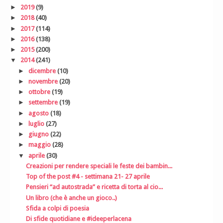
►
2019
(9)
►
2018
(40)
►
2017
(114)
►
2016
(138)
►
2015
(200)
▼
2014
(241)
►
dicembre
(10)
►
novembre
(20)
►
ottobre
(19)
►
settembre
(19)
►
agosto
(18)
►
luglio
(27)
►
giugno
(22)
►
maggio
(28)
▼
aprile
(30)
Creazioni per rendere speciali le feste dei bambin...
Top of the post #4 - settimana 21- 27 aprile
Pensieri “ad autostrada” e ricetta di torta al cio...
Un libro (che è anche un gioco..)
Sfida a colpi di poesia
Di sfide quotidiane e #ideeperlacena