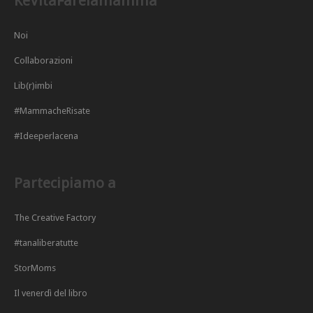
KeVitaFarelamamma
Noi
Collaborazioni
Lib(r)imbi
#MammacheRisate
#Ideeperlacena
Partecipiamo a
The Creative Factory
#tanaliberatutte
StorMoms
Il venerdì del libro