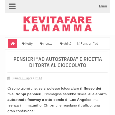
Menu
Ketty
ricetta
utilità
Pensieri “ad
autostrada” e ricetta di torta al cioccolato
PENSIERI “AD AUTOSTRADA” E RICETTA
DI TORTA AL CIOCCOLATO
lunedì 28 aprile 2014
Ci sono giorni che, se si potesse fotografare il
flusso dei
miei troppi pensieri
, l’immagine sarebbe simile
alle enormi
autostrade freeway a otto corsie di Los Angeles
ma
senza i
magnifici Chips
che regolano il traffico: una
gran confusione!