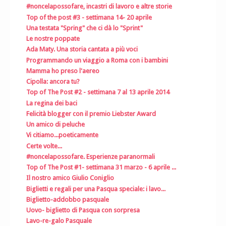
#noncelapossofare, incastri di lavoro e altre storie
Top of the post #3 - settimana 14- 20 aprile
Una testata "Spring" che ci dà lo "Sprint"
Le nostre poppate
Ada Maty. Una storia cantata a più voci
Programmando un viaggio a Roma con i bambini
Mamma ho preso l'aereo
Cipolla: ancora tu?
Top of The Post #2 - settimana 7 al 13 aprile 2014
La regina dei baci
Felicità blogger con il premio Liebster Award
Un amico di peluche
Vi citiamo...poeticamente
Certe volte...
#noncelapossofare. Esperienze paranormali
Top of The Post #1- settimana 31 marzo - 6 aprile ...
Il nostro amico Giulio Coniglio
Biglietti e regali per una Pasqua speciale: i lavo...
Biglietto-addobbo pasquale
Uovo- biglietto di Pasqua con sorpresa
Lavo-re-galo Pasquale