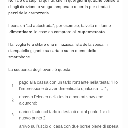
Non c’è da stupirsi quindi, che in quei giorni qualche pensiero
sbagli direzione o venga tamponato o perda per strada i
pezzi della carrozzeria.
I pensieri "ad autostrada", per esempio, talvolta mi fanno
dimenticare
le cose da comprare al
supermercato
.
Hai voglia te a stilare una minuziosa lista della spesa in
stampatello gigante su carta o su un memo dello
smartphone.
La sequenza degli eventi è questa:
pago alla cassa con un tarlo ronzante nella testa: “Ho
l’impressione di aver dimenticato qualcosa … “ ;
ripasso l’elenco nella testa e non mi sovviene
alcunché;
carico l’auto col tarlo in testa di cui al punto 1 e di
nuovo punto 2;
arrivo sull'uscio di casa con due borse piene di spesa