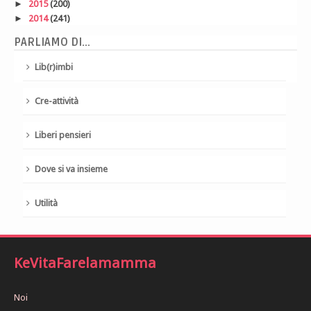
►
2015
(200)
►
2014
(241)
PARLIAMO DI...
Lib(r)imbi
Cre-attività
Liberi pensieri
Dove si va insieme
Utilità
KeVitaFarelamamma
Noi