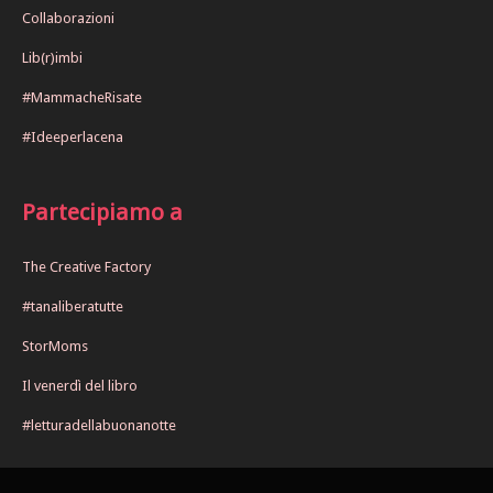
Collaborazioni
Lib(r)imbi
#MammacheRisate
#Ideeperlacena
Partecipiamo a
The Creative Factory
#tanaliberatutte
StorMoms
Il venerdì del libro
#letturadellabuonanotte