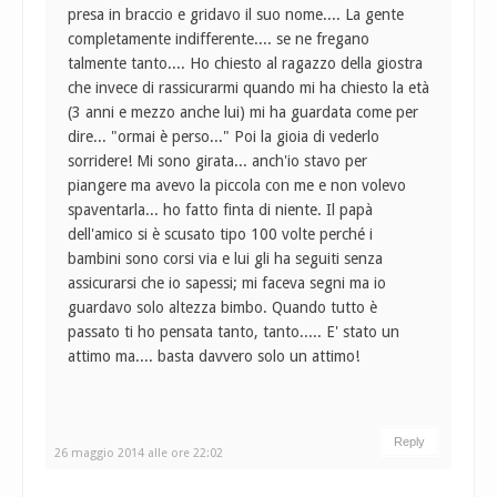
presa in braccio e gridavo il suo nome.... La gente
completamente indifferente.... se ne fregano
talmente tanto.... Ho chiesto al ragazzo della giostra
che invece di rassicurarmi quando mi ha chiesto la età
(3 anni e mezzo anche lui) mi ha guardata come per
dire... "ormai è perso..." Poi la gioia di vederlo
sorridere! Mi sono girata... anch'io stavo per
piangere ma avevo la piccola con me e non volevo
spaventarla... ho fatto finta di niente. Il papà
dell'amico si è scusato tipo 100 volte perché i
bambini sono corsi via e lui gli ha seguiti senza
assicurarsi che io sapessi; mi faceva segni ma io
guardavo solo altezza bimbo. Quando tutto è
passato ti ho pensata tanto, tanto..... E' stato un
attimo ma.... basta davvero solo un attimo!
Reply
26 maggio 2014 alle ore 22:02