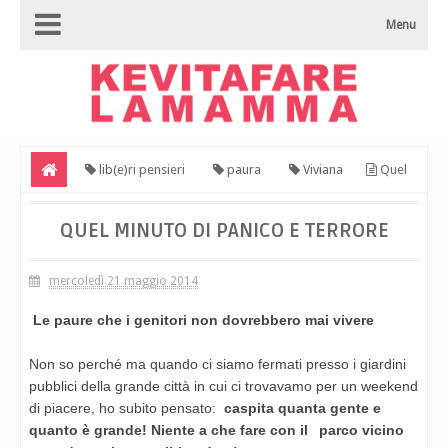
Menu
lib(e)ri pensieri
paura
Viviana
Quel
minuto di panico e terrore
QUEL MINUTO DI PANICO E TERRORE
mercoledì 21 maggio 2014
Le paure che i genitori non dovrebbero mai vivere
Non so perché ma quando ci siamo fermati presso i giardini
pubblici della grande città in cui ci trovavamo per
un weekend
di piacere, ho subito pensato:
caspita quanta gente e
quanto è grande! Niente a che fare con il
parco vicino