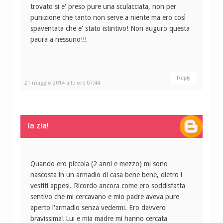
trovato si e' preso pure una sculacciata, non per
punizione che tanto non serve a niente ma ero così
spaventata che e' stato istintivo! Non auguro questa
paura a nessuno!!!
Reply
21 maggio 2014 alle ore 07:44
la zia!
Quando ero piccola (2 anni e mezzo) mi sono
nascosta in un armadio di casa bene bene, dietro i
vestiti appesi. Ricordo ancora come ero soddisfatta
sentivo che mi cercavano e mio padre aveva pure
aperto l'armadio senza vedermi. Ero davvero
bravissima! Lui e mia madre mi hanno cercata