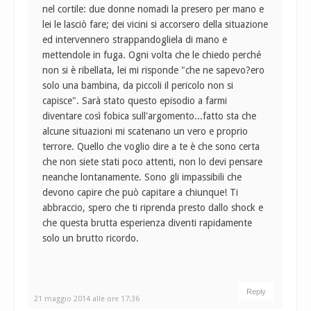
nel cortile: due donne nomadi la presero per mano e
lei le lasciò fare; dei vicini si accorsero della situazione
ed intervennero strappandogliela di mano e
mettendole in fuga. Ogni volta che le chiedo perché
non si è ribellata, lei mi risponde "che ne sapevo?ero
solo una bambina, da piccoli il pericolo non si
capisce". Sarà stato questo episodio a farmi
diventare così fobica sull'argomento...fatto sta che
alcune situazioni mi scatenano un vero e proprio
terrore. Quello che voglio dire a te è che sono certa
che non siete stati poco attenti, non lo devi pensare
neanche lontanamente. Sono gli impassibili che
devono capire che può capitare a chiunque! Ti
abbraccio, spero che ti riprenda presto dallo shock e
che questa brutta esperienza diventi rapidamente
solo un brutto ricordo.
Reply
21 maggio 2014 alle ore 17:36