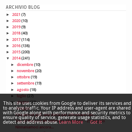
ARCHIVIO BLOG
►
2021
(7)
►
2020
(10)
►
2019
(9)
►
2018
(40)
►
2017
(114)
►
2016
(138)
►
2015
(200)
▼
2014
(241)
►
dicembre
(10)
►
novembre
(20)
►
ottobre
(19)
►
settembre
(19)
►
agosto
(18)
►
luglio
(27)
►
giugno
(22)
This site uses cookies from Google to deliver its services and
to analyze traffic. Your IP address and user-agent are shared
▼
maggio
(28)
with Google along with performance and security metrics to
I tre piccoli gufi, una storia per affrontare l'an...
ensure quality of service, generate usage statistics, and to
Top of the post #8 settimana 19 maggio - 25 maggio
detect and address abuse.
Learn More
Got it
Ninnaniamoci ancora...