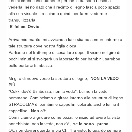
Lei mi cerca continuamente perché io da sotto riesco a
vederla, lei no dato che il recinto di legno lascia poco
spazio
alla sua visuale. La chiamo quindi per farmi vedere e
tranquillizzarla.
E' felice. Ovvio.
Arriva mio marito, mi avvicino a lui e stiamo sempre intorno a
tale struttura dove nostra figlia gioca.
Parliamo nel frattempo di cosa fare dopo; lì vicino nel giro di
pochi minuti si svolgerà un laboratorio per
bambini, sarebbe
bello portarci Bimbuzza.
Mi giro di nuovo verso la struttura di legno,
NON LA VEDO
PIÙ.
"Cokki dov'è Bimbuzza, non la vedo". Lui non la vede
nemmeno. Cominciamo a girare intorno alla struttura di
legno
STRACOLMA di bambini e cappellini colorati, anche lei ha il
cappellino.
Non c'è
.
Cominciamo a gridare come pazzi, io inizio ad avere la vista
annebbiata, non la vedo, non c'è,
se la sono
presa
.
Ok, non dovrei guardare piu Chi l'ha visto, lo guardo sempre