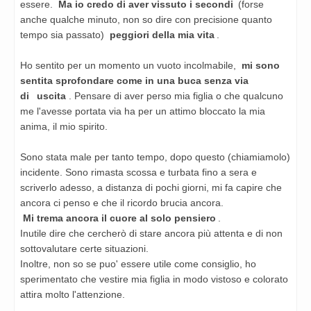
essere.
Ma io credo di aver vissuto i secondi
(forse
anche qualche minuto, non so dire con
precisione quanto
tempo sia passato)
peggiori della mia vita
.
Ho sentito per un momento un vuoto incolmabile,
mi sono
sentita sprofondare come in una buca senza via
di
uscita
. Pensare di aver perso mia figlia o che qualcuno
me l'avesse portata via ha per un attimo bloccato la
mia
anima, il mio spirito.
Sono stata male per tanto tempo, dopo questo (chiamiamolo)
incidente. Sono rimasta scossa e turbata fino a
sera e
scriverlo adesso, a distanza di pochi giorni, mi fa capire che
ancora ci penso e che il ricordo brucia
ancora.
Mi trema ancora il cuore al solo pensiero
.
Inutile dire che cercherò di stare ancora più attenta e di non
sottovalutare certe situazioni.
Inoltre, non so se puo' essere utile come consiglio, ho
sperimentato che vestire mia figlia in modo vistoso e
colorato
attira molto l'attenzione.