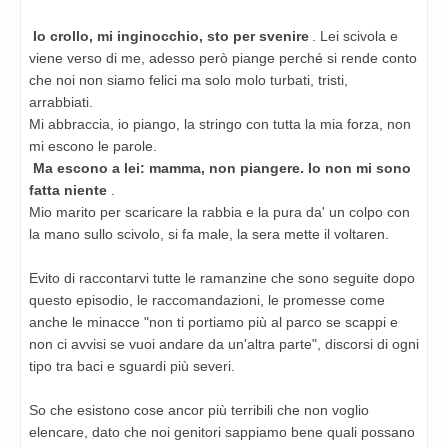
Io crollo, mi inginocchio, sto per svenire
. Lei scivola e
viene verso di me, adesso però piange perché si rende
conto
che noi non siamo felici ma solo molo turbati, tristi,
arrabbiati.
Mi abbraccia, io piango, la stringo con tutta la mia forza, non
mi escono le parole.
Ma escono a lei: mamma, non piangere. Io non mi sono
fatta niente
.
Mio marito per scaricare la rabbia e la pura da' un colpo con
la mano sullo scivolo, si fa male, la sera mette il
voltaren.
Evito di raccontarvi tutte le ramanzine che sono seguite dopo
questo episodio, le raccomandazioni, le
promesse come
anche le minacce "non ti portiamo più al parco se scappi e
non ci avvisi se vuoi andare da
un'altra parte", discorsi di ogni
tipo tra baci e sguardi più severi.
So che esistono cose ancor più terribili che non voglio
elencare, dato che noi genitori sappiamo bene quali
possano