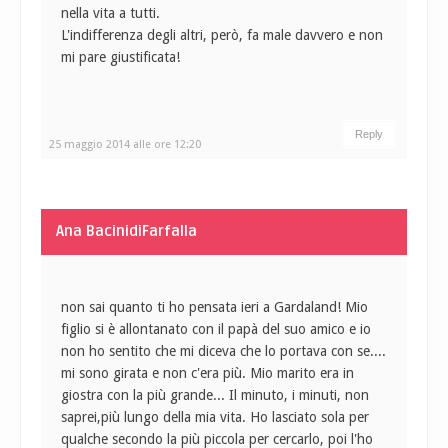
nella vita a tutti.
L'indifferenza degli altri, però, fa male davvero e non
mi pare giustificata!
Reply
25 maggio 2014 alle ore 12:20
Ana BacinidiFarfalla
non sai quanto ti ho pensata ieri a Gardaland! Mio
figlio si è allontanato con il papà del suo amico e io
non ho sentito che mi diceva che lo portava con se....
mi sono girata e non c'era più. Mio marito era in
giostra con la più grande... Il minuto, i minuti, non
saprei,più lungo della mia vita. Ho lasciato sola per
qualche secondo la più piccola per cercarlo, poi l'ho