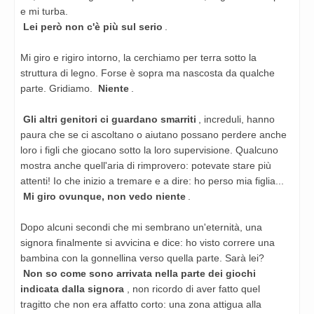
e mi turba.
Lei però non c'è più sul serio
.
Mi giro e rigiro intorno, la cerchiamo per terra sotto la
struttura di legno. Forse è sopra ma nascosta
da qualche
parte. Gridiamo.
Niente
.
Gli altri genitori ci guardano smarriti
, increduli, hanno
paura che se ci ascoltano o aiutano possano perdere
anche
loro i figli che giocano sotto la loro supervisione. Qualcuno
mostra anche quell'aria di rimprovero:
potevate stare più
attenti! Io che inizio a tremare e a dire: ho perso mia figlia...
Mi giro ovunque, non vedo niente
.
Dopo alcuni secondi che mi sembrano un'eternità, una
signora finalmente si avvicina e dice: ho visto correre
una
bambina con la gonnellina verso quella parte. Sarà lei?
Non so come sono arrivata nella parte dei giochi
indicata dalla signora
, non ricordo di aver fatto quel
tragitto
che non era affatto corto: una zona attigua alla