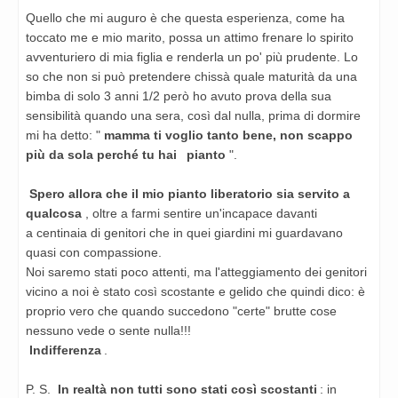
Quello che mi auguro è che questa esperienza, come ha
toccato me e mio marito, possa un attimo frenare lo
spirito
avventuriero di mia figlia e renderla un po' più prudente. Lo
so che non si può pretendere chissà quale
maturità da una
bimba di solo 3 anni 1/2 però ho avuto prova della sua
sensibilità quando una sera, così dal
nulla, prima di dormire
mi ha detto: "
mamma ti voglio tanto bene, non scappo
più da sola perché tu hai
pianto
".
Spero allora che il mio pianto liberatorio sia servito a
qualcosa
, oltre a farmi sentire un'incapace davanti
a
centinaia di genitori che in quei giardini mi guardavano
quasi con compassione.
Noi saremo stati poco attenti, ma l'atteggiamento dei genitori
vicino a noi è stato così scostante e gelido che
quindi dico: è
proprio vero che quando succedono "certe" brutte cose
nessuno vede o sente nulla!!!
Indifferenza
.
P. S.
In realtà non tutti sono stati così scostanti
: in