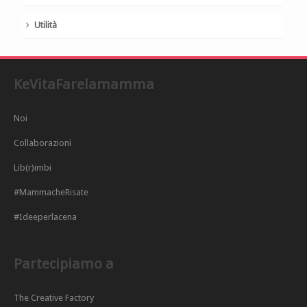
Utilità
KeVitaFarelamamma
Noi
Collaborazioni
Lib(r)imbi
#MammacheRisate
#Ideeperlacena
Partecipiamo a
The Creative Factory