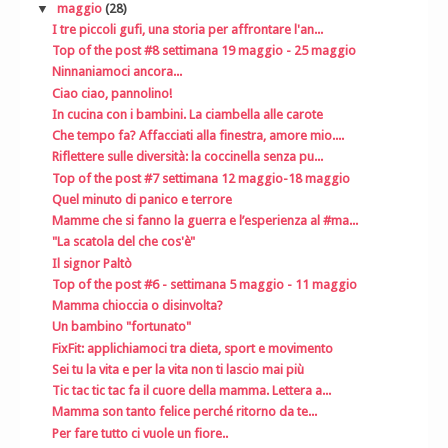
▼
maggio
(28)
I tre piccoli gufi, una storia per affrontare l'an...
Top of the post #8 settimana 19 maggio - 25 maggio
Ninnaniamoci ancora...
Ciao ciao, pannolino!
In cucina con i bambini. La ciambella alle carote
Che tempo fa? Affacciati alla finestra, amore mio....
Riflettere sulle diversità: la coccinella senza pu...
Top of the post #7 settimana 12 maggio-18 maggio
Quel minuto di panico e terrore
Mamme che si fanno la guerra e l’esperienza al #ma...
"La scatola del che cos'è"
Il signor Paltò
Top of the post #6 - settimana 5 maggio - 11 maggio
Mamma chioccia o disinvolta?
Un bambino "fortunato"
FixFit: applichiamoci tra dieta, sport e movimento
Sei tu la vita e per la vita non ti lascio mai più
Tic tac tic tac fa il cuore della mamma. Lettera a...
Mamma son tanto felice perché ritorno da te...
Per fare tutto ci vuole un fiore..