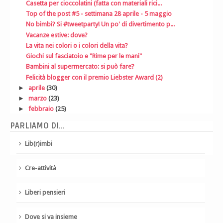
Casetta per cioccolatini (fatta con materiali rici...
Top of the post #5 - settimana 28 aprile - 5 maggio
No bimbi? Si #tweetparty! Un po' di divertimento p...
Vacanze estive: dove?
La vita nei colori o i colori della vita?
Giochi sul fasciatoio e "Rime per le mani"
Bambini al supermercato: si può fare?
Felicità blogger con il premio Liebster Award (2)
►
aprile
(30)
►
marzo
(23)
►
febbraio
(25)
PARLIAMO DI...
Lib(r)imbi
Cre-attività
Liberi pensieri
Dove si va insieme