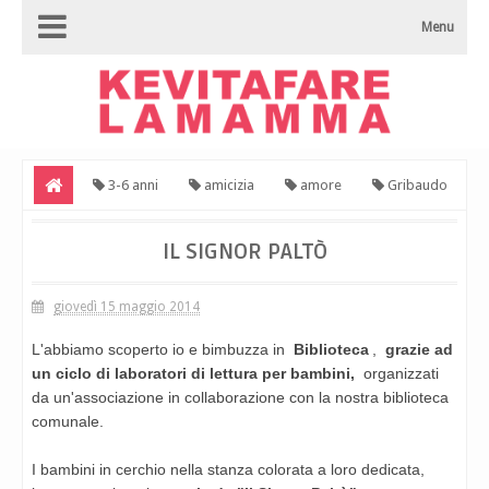
Menu
3-6 anni
amicizia
amore
Gribaudo
lib(r)imbi
Viviana
Il signor Paltò
IL SIGNOR PALTÒ
giovedì 15 maggio 2014
L'abbiamo scoperto io e bimbuzza in
Biblioteca
,
grazie ad
un ciclo di laboratori di lettura per bambini,
organizzati
da un'associazione in collaborazione con la nostra biblioteca
comunale.
I bambini in cerchio nella stanza colorata a loro dedicata,