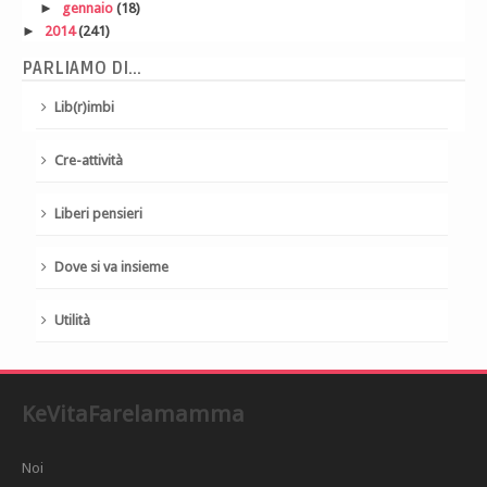
►
gennaio
(18)
►
2014
(241)
PARLIAMO DI...
Lib(r)imbi
Cre-attività
Liberi pensieri
Dove si va insieme
Utilità
KeVitaFarelamamma
Noi