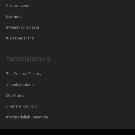
Collaborazioni
Lib(r)imbi
#MammacheRisate
#Ideeperlacena
Partecipiamo a
The Creative Factory
#tanaliberatutte
StorMoms
Il venerdì del libro
#letturadellabuonanotte