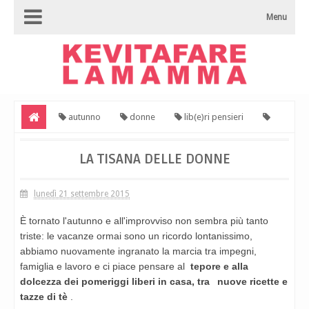
Menu
autunno
donne
lib(e)ri pensieri
tisana
Viviana
La tisana delle donne
LA TISANA DELLE DONNE
lunedì 21 settembre 2015
È tornato l'autunno e all'improvviso non sembra più tanto
triste:
le vacanze ormai sono un ricordo lontanissimo,
abbiamo nuovamente
ingranato la marcia tra impegni,
famiglia e lavoro e ci piace
pensare al
tepore e alla
dolcezza dei pomeriggi liberi in casa, tra
nuove ricette e
tazze di tè
.