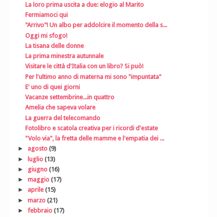
La loro prima uscita a due: elogio al Marito
Fermiamoci qui
"Arrivo"! Un albo per addolcire il momento della s...
Oggi mi sfogo!
La tisana delle donne
La prima minestra autunnale
Visitare le città d'Italia con un libro? Si può!
Per l'ultimo anno di materna mi sono "impuntata"
E' uno di quei giorni
Vacanze settembrine...in quattro
Amelia che sapeva volare
La guerra del telecomando
Fotolibro e scatola creativa per i ricordi d'estate
"Volo via", la fretta delle mamme e l'empatia dei ...
►
agosto
(9)
►
luglio
(13)
►
giugno
(16)
►
maggio
(17)
►
aprile
(15)
►
marzo
(21)
►
febbraio
(17)