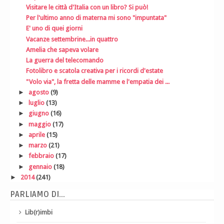
Visitare le città d'Italia con un libro? Si può!
Per l'ultimo anno di materna mi sono "impuntata"
E' uno di quei giorni
Vacanze settembrine...in quattro
Amelia che sapeva volare
La guerra del telecomando
Fotolibro e scatola creativa per i ricordi d'estate
"Volo via", la fretta delle mamme e l'empatia dei ...
►
agosto
(9)
►
luglio
(13)
►
giugno
(16)
►
maggio
(17)
►
aprile
(15)
►
marzo
(21)
►
febbraio
(17)
►
gennaio
(18)
►
2014
(241)
PARLIAMO DI...
Lib(r)imbi