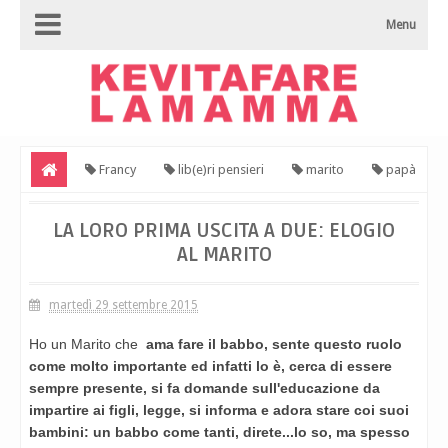
Menu
Francy
lib(e)ri pensieri
marito
papà
tempo
La loro prima uscita a due: elogio al Marito
LA LORO PRIMA USCITA A DUE: ELOGIO
AL MARITO
martedì 29 settembre 2015
Ho un Marito che
ama fare il babbo, sente questo ruolo
come molto importante ed infatti lo è, cerca di essere
sempre presente, si fa domande sull'educazione da
impartire ai figli, legge, si informa e adora stare coi suoi
bambini: un babbo come tanti, direte...lo so, ma spesso