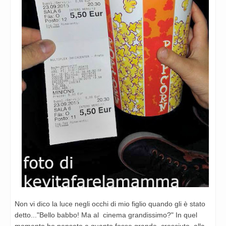
Non vi dico la luce negli occhi di mio figlio quando gli è stato
detto..."Bello babbo! Ma al cinema grandissimo?" In quel
momento ho pensato a quanto fosse grande, cresciuto, alla