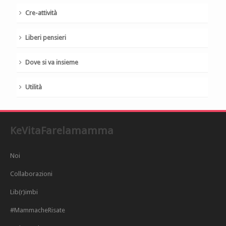
Cre-attività
Liberi pensieri
Dove si va insieme
Utilità
KeVitaFarelamamma
Noi
Collaborazioni
Lib(r)imbi
#MammacheRisate