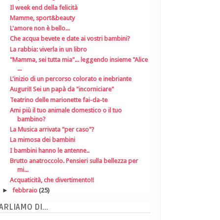
Il week end della felicità
Mamme, sport&beauty
L'amore non è bello...
Che acqua bevete e date ai vostri bambini?
La rabbia: viverla in un libro
"Mamma, sei tutta mia"... leggendo insieme "Alice
...
L'inizio di un percorso colorato e inebriante
Auguri!! Sei un papà da "incorniciare"
Teatrino delle marionette fai-da-te
Ami più il tuo animale domestico o il tuo
bambino?
La Musica arrivata "per caso"?
La mimosa dei bambini
I bambini hanno le antenne..
Brutto anatroccolo. Pensieri sulla bellezza per
mi...
Acquaticità, che divertimento!!
►
febbraio
(25)
ARLIAMO DI...