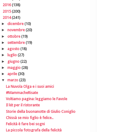
►
2016
(138)
►
2015
(200)
▼
2014
(241)
►
dicembre
(10)
►
novembre
(20)
►
ottobre
(19)
►
settembre
(19)
►
agosto
(18)
►
luglio
(27)
►
giugno
(22)
►
maggio
(28)
►
aprile
(30)
▼
marzo
(23)
La Nuvola Olga e i suoi amici
#MammacheRisate
Voltiamo pagina: leggiamo le Favole
Il kit per il ristorante
Storie della buonanotte di Giulio Coniglio
Chissà se mio figlio è felice..
Felicità è fare bei sogni
La piccola fotografa della felicità