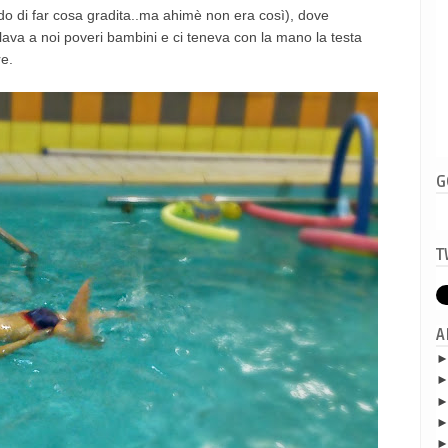
do di far cosa gradita..ma ahimè non era così), dove
rillava a noi poveri bambini e ci teneva con la mano la testa
re.
G
T
A