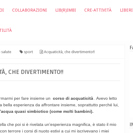
OI
COLLABORAZIONI
LIB(R)IMBI
CRE-ATTIVITÀ
LIBERI
TILITÀ
F
salute
sport
Acquaticità, che divertimento!!
TÀ, CHE DIVERTIMENTO!!
ormarmi per fare insieme un
corso di acquaticità
. Avevo letto
 bella esperienza da affrontare insieme, soprattutto perché lui,
’acqua quasi simbiotico (come molti bambini).
I
lla che poi si è rivelata un’esperienza magnifica, è stato il mio
n terrore i corsi di nuoto estivi a cui mi iscrivevano i miei