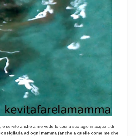
a, è servito anche a me vederlo così a suo agio in acqua…di
 consigliarla ad ogni mamma (anche a quelle come me che