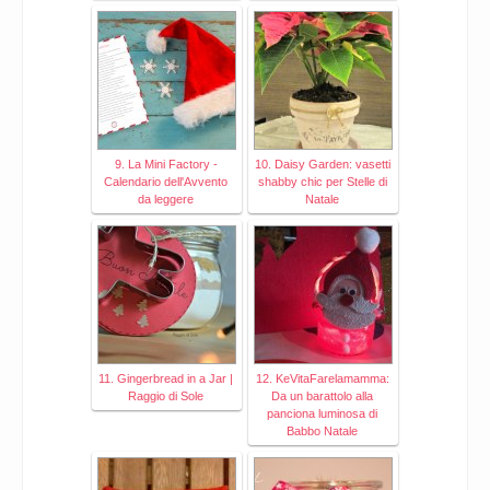
9. La Mini Factory -
10. Daisy Garden: vasetti
Calendario dell'Avvento
shabby chic per Stelle di
da leggere
Natale
11. Gingerbread in a Jar |
12. KeVitaFarelamamma:
Raggio di Sole
Da un barattolo alla
panciona luminosa di
Babbo Natale