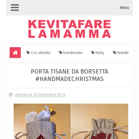
Menu
Cre-attività
handmade
Ketty
Natale
riciclo
Porta tisane da borsetta #handmadechristmas
PORTA TISANE DA BORSETTA
#HANDMADECHRISTMAS
domenica 20 novembre 2016