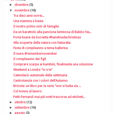
►
dicembre
(5)
▼
novembre
(16)
Tra dieci anni vorrei...
Una mamma e basta
Il nostro primo volo di famiglia
Da un barattolo alla panciona luminosa di Babbo Na...
Porta tisane da borsetta #handmadechristmas
Alla scoperta della natura con Naturalia
Festa di compleanno a tema ballerina
Il mare #remembernovember
Il compleanno dei figli
Comprare scarpe ai bambini, finalmente una soluzione
Weekend a Londra "io e te"
Calendario autunnale della settimana
Centrotavola con i colori dell'Autunno
Briciole: un libro per la serie "non si butta via ...
Col nonno al lavoro
Petit-Fernand: mai più notti trascorse ad etichett...
►
ottobre
(12)
►
settembre
(16)
►
agosto
(5)