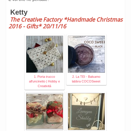
Ketty
The Creative Factory *Handmade Christmas
2016 - Gifts* 20/11/16
1. Porta trucco
2. La TEI - Balsamo
all'uncinetto | Hobby e
labbra COCOSweet
Creatività