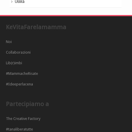
Utilità
KeVitaFarelamamma
Noi
Collaborazioni
Lib(r)imbi
#MammacheRisate
#Ideeperlacena
Partecipiamo a
The Creative Factory
#tanaliberatutte