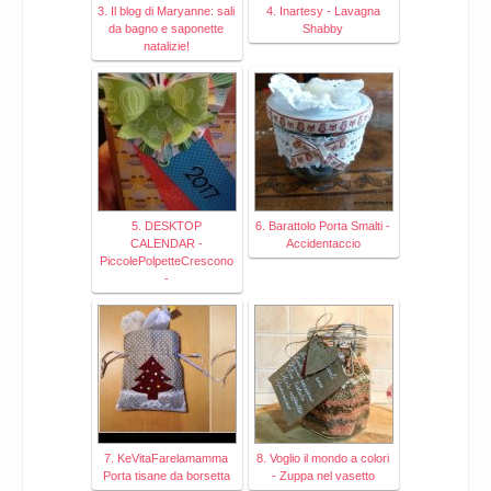
3. Il blog di Maryanne: sali
4. Inartesy - Lavagna
da bagno e saponette
Shabby
natalizie!
5. DESKTOP
6. Barattolo Porta Smalti -
CALENDAR -
Accidentaccio
PiccolePolpetteCrescono
-
7. KeVitaFarelamamma
8. Voglio il mondo a colori
Porta tisane da borsetta
- Zuppa nel vasetto