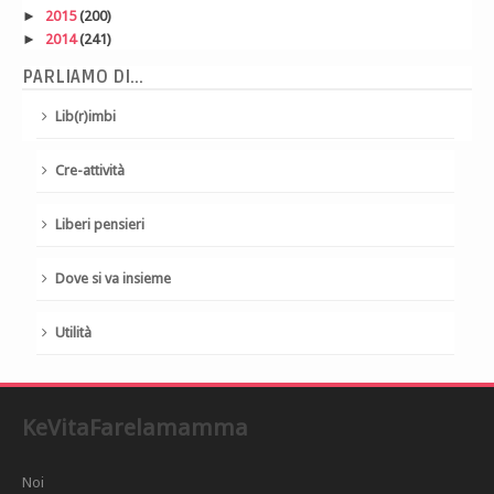
►
2015
(200)
►
2014
(241)
PARLIAMO DI...
Lib(r)imbi
Cre-attività
Liberi pensieri
Dove si va insieme
Utilità
KeVitaFarelamamma
Noi