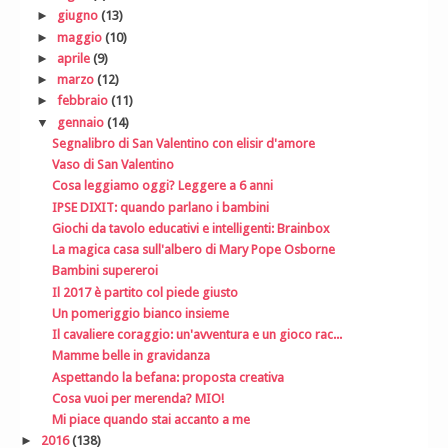
►
giugno
(13)
►
maggio
(10)
►
aprile
(9)
►
marzo
(12)
►
febbraio
(11)
▼
gennaio
(14)
Segnalibro di San Valentino con elisir d'amore
Vaso di San Valentino
Cosa leggiamo oggi? Leggere a 6 anni
IPSE DIXIT: quando parlano i bambini
Giochi da tavolo educativi e intelligenti: Brainbox
La magica casa sull'albero di Mary Pope Osborne
Bambini supereroi
Il 2017 è partito col piede giusto
Un pomeriggio bianco insieme
Il cavaliere coraggio: un'avventura e un gioco rac...
Mamme belle in gravidanza
Aspettando la befana: proposta creativa
Cosa vuoi per merenda? MIO!
Mi piace quando stai accanto a me
►
2016
(138)