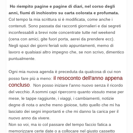
Ho riempito pagine e pagine di diari, nel corso degli
anni, fiumi di inchiostro su carta colorata e profumata.
Col tempo la mia scrittura si è modificata, come anche i
contenuti. Sono passata dai racconti giornalieri e dai segreti
inconfessabili a brevi note concentrate tutte nel weekend
(cena con amici, gite fuori porta, aerei da prendere ecc).
Negli spazi dei giorni feriali solo appuntamenti, memo di
lavoro e qualsiasi altro impegno che, se non scrivo, dimentico
puntualmente.
Ogni mia nuova agenda è preceduta da qualcosa di cui non
il resoconto dell'anno appena
posso fare più a meno:
concluso
. Non posso iniziare l'anno nuovo senza il ricordo
del vecchio. A sommi capi ripercorro quanto vissuto mese per
mese, le tappe raggiunte, i viaggi, i cambiamenti, notizie
degne di nota o anche meno gioiose, tutto quello che mi ha
lasciato dei segni importanti e che mi danno la carica per il
nuovo anno da vivere.
Non so voi, ma io col passare del tempo faccio fatica a
memorizzare certe date o a collocare nel giusto cassetto