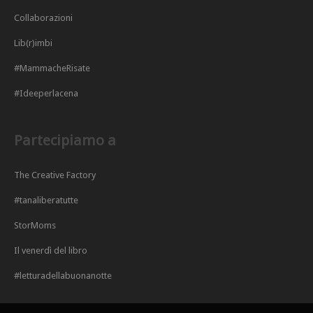
Collaborazioni
Lib(r)imbi
#MammacheRisate
#Ideeperlacena
Partecipiamo a
The Creative Factory
#tanaliberatutte
StorMoms
Il venerdì del libro
#letturadellabuonanotte