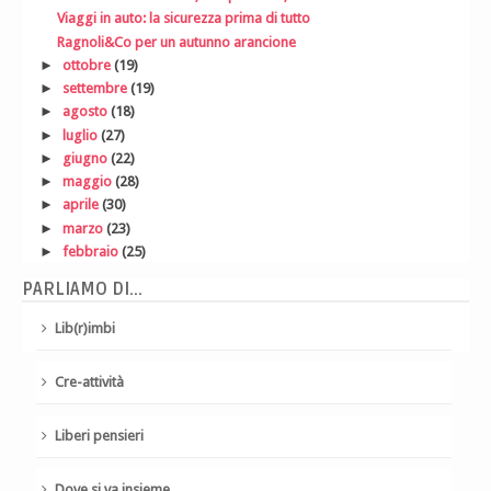
Viaggi in auto: la sicurezza prima di tutto
Ragnoli&Co per un autunno arancione
►
ottobre
(19)
►
settembre
(19)
►
agosto
(18)
►
luglio
(27)
►
giugno
(22)
►
maggio
(28)
►
aprile
(30)
►
marzo
(23)
►
febbraio
(25)
PARLIAMO DI...
Lib(r)imbi
Cre-attività
Liberi pensieri
Dove si va insieme