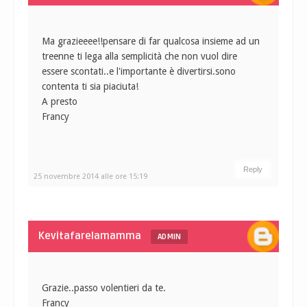
Ma grazieeee!!pensare di far qualcosa insieme ad un
treenne ti lega alla semplicità che non vuol dire
essere scontati..e l'importante è divertirsi.sono
contenta ti sia piaciuta!
A presto
Francy
Reply
25 novembre 2014 alle ore 15:19
Kevitafarelamamma
ADMIN
Grazie..passo volentieri da te.
Francy