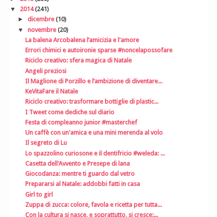
▼
2014
(241)
►
dicembre
(10)
▼
novembre
(20)
La balena Arcobalena l’amicizia e l'amore
Errori chimici e autoironie sparse #noncelapossofare
Riciclo creativo: sfera magica di Natale
Angeli preziosi
Il Maglione di Porzillo e l’ambizione di diventare...
KeVitaFare il Natale
Riciclo creativo: trasformare bottiglie di plastic...
I Tweet come dediche sul diario
Festa di compleanno junior #masterchef
Un caffè con un'amica e una mini merenda al volo
Il segreto di Lu
Lo spazzolino curiosone e il dentifricio #weleda: ...
Casetta dell'Avvento e Presepe di lana
Giocodanza: mentre ti guardo dal vetro
Prepararsi al Natale: addobbi fatti in casa
Girl to girl
Zuppa di zucca: colore, favola e ricetta per tutta...
Con la cultura si nasce, e soprattutto, si cresce:...