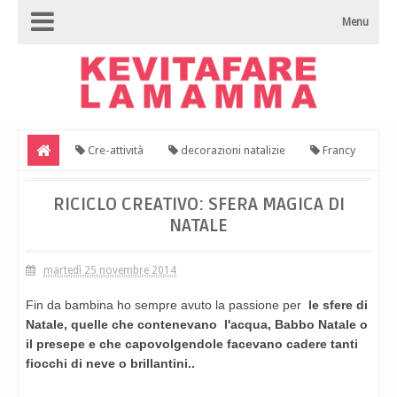
Menu
Cre-attività
decorazioni natalizie
Francy
handmade
Natale
riciclo
Riciclo creativo: sfera
RICICLO CREATIVO: SFERA MAGICA DI
NATALE
magica di Natale
martedì 25 novembre 2014
Fin da bambina ho sempre avuto la passione per
le sfere di
Natale, quelle che contenevano l'acqua, Babbo Natale o
il presepe e che capovolgendole facevano cadere tanti
fiocchi di neve o brillantini..