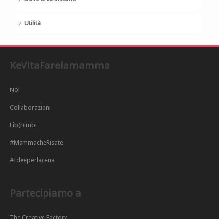
Utilità
KeVitaFarelamamma
Noi
Collaborazioni
Lib(r)imbi
#MammacheRisate
#Ideeperlacena
Partecipiamo a
The Creative Factory