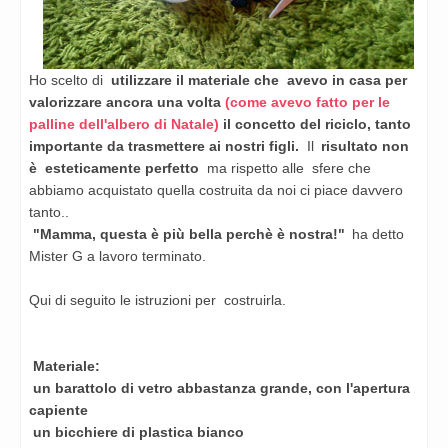
Ho scelto di
utilizzare il materiale che avevo in casa per
valorizzare ancora una volta
(come avevo fatto per le
palline dell'albero di Natale)
il concetto del riciclo, tanto
importante da trasmettere ai nostri figli.
Il
risultato non
è esteticamente perfetto
ma rispetto alle sfere che
abbiamo acquistato quella costruita da noi ci piace davvero
tanto..
"Mamma, questa è più bella perchè è nostra!"
ha detto
Mister G a lavoro terminato.
Qui di seguito le istruzioni per costruirla.
Materiale:
un barattolo di vetro abbastanza grande, con l'apertura
capiente
un bicchiere di plastica bianco