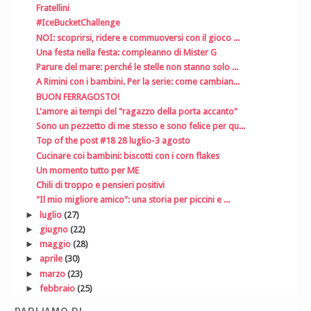
Fratellini
#IceBucketChallenge
NOI: scoprirsi, ridere e commuoversi con il gioco ...
Una festa nella festa: compleanno di Mister G
Parure del mare: perché le stelle non stanno solo ...
A Rimini con i bambini. Per la serie: come cambian...
BUON FERRAGOSTO!
L'amore ai tempi del "ragazzo della porta accanto"
Sono un pezzetto di me stesso e sono felice per qu...
Top of the post #18 28 luglio-3 agosto
Cucinare coi bambini: biscotti con i corn flakes
Un momento tutto per ME
Chili di troppo e pensieri positivi
"Il mio migliore amico": una storia per piccini e ...
►
luglio
(27)
►
giugno
(22)
►
maggio
(28)
►
aprile
(30)
►
marzo
(23)
►
febbraio
(25)