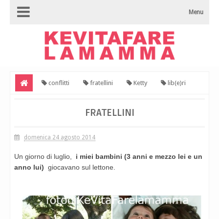
Menu
conflitti
fratellini
Ketty
lib(e)ri
pensieri
Fratellini
FRATELLINI
domenica 24 agosto 2014
Un giorno di luglio,
i miei bambini (3 anni e mezzo lei e un
anno lui)
giocavano sul lettone.