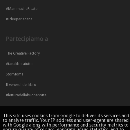
#MammacheRisate
#Ideeperlacena
Partecipiamo a
The Creative Factory
#tanaliberatutte
StorMoms
Il venerdì del libro
#letturadellabuonanotte
This site uses cookies from Google to deliver its services and
to analyze traffic. Your IP address and user-agent are shared
with Google along with performance and security metrics to
Copyright © 2015
KeVitaFarelamamma di Ketty, Vivy e Franci
All Right Reserved -
ensure quality of service, generate usage statistics, and to