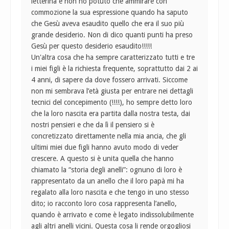
letterina e non ho potuto che ammirare con
commozione la sua espressione quando ha saputo
che Gesù aveva esaudito quello che era il suo più
grande desiderio. Non di dico quanti punti ha preso
Gesù per questo desiderio esaudito!!!!!
Un'altra cosa che ha sempre caratterizzato tutti e tre
i miei figli è la richiesta frequente, soprattutto dai 2 ai
4 anni, di sapere da dove fossero arrivati. Siccome
non mi sembrava l’età giusta per entrare nei dettagli
tecnici del concepimento (!!!!), ho sempre detto loro
che la loro nascita era partita dalla nostra testa, dai
nostri pensieri e che da lì il pensiero si è
concretizzato direttamente nella mia ancia, che gli
ultimi miei due figli hanno avuto modo di veder
crescere. A questo si è unita quella che hanno
chiamato la “storia degli anelli”: ognuno di loro è
rappresentato da un anello che il loro papà mi ha
regalato alla loro nascita e che tengo in uno stesso
dito; io racconto loro cosa rappresenta l’anello,
quando è arrivato e come è legato indissolubilmente
agli altri anelli vicini. Questa cosa li rende orgogliosi