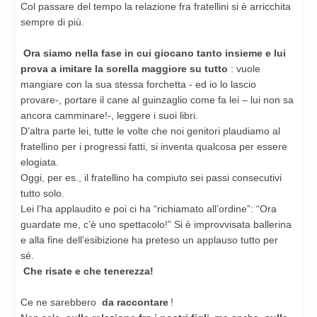
Col passare del tempo la relazione fra fratellini si è arricchita
sempre di più.
Ora siamo nella fase in cui giocano tanto insieme e lui
prova a imitare la sorella maggiore su tutto
: vuole
mangiare con la sua stessa forchetta - ed io lo lascio
provare-, portare il cane al guinzaglio come fa lei – lui non sa
ancora camminare!-, leggere i suoi libri.
D’altra parte lei, tutte le volte che noi genitori plaudiamo al
fratellino per i progressi fatti, si inventa qualcosa per essere
elogiata.
Oggi, per es., il fratellino ha compiuto sei passi consecutivi
tutto solo.
Lei l’ha applaudito e poi ci ha “richiamato all’ordine”: “Ora
guardate me, c’è uno spettacolo!” Si è improvvisata ballerina
e alla fine dell’esibizione ha preteso un applauso tutto per
sé.
Che risate e che tenerezza!
Ce ne sarebbero
da raccontare
!