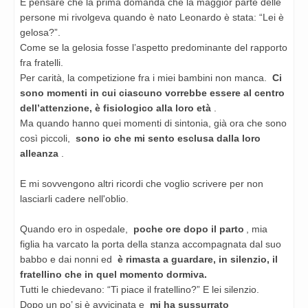
E pensare che la prima domanda che la maggior parte delle
persone mi rivolgeva quando è nato Leonardo è stata: “Lei è
gelosa?”.
Come se la gelosia fosse l’aspetto predominante del rapporto
fra fratelli.
Per carità, la competizione fra i miei bambini non manca.
Ci
sono momenti in cui ciascuno vorrebbe essere al centro
dell’attenzione, è fisiologico alla loro età
.
Ma quando hanno quei momenti di sintonia, già ora che sono
così piccoli,
sono io che mi sento esclusa dalla loro
alleanza
.
E mi sovvengono altri ricordi che voglio scrivere per non
lasciarli cadere nell'oblio.
Quando ero in ospedale,
poche ore dopo il parto
, mia
figlia ha varcato la porta della stanza accompagnata dal suo
babbo e dai nonni ed
è rimasta a guardare, in silenzio, il
fratellino che in quel momento dormiva.
Tutti le chiedevano: “Ti piace il fratellino?” E lei silenzio.
Dopo un po’ si è avvicinata e
mi ha sussurrato