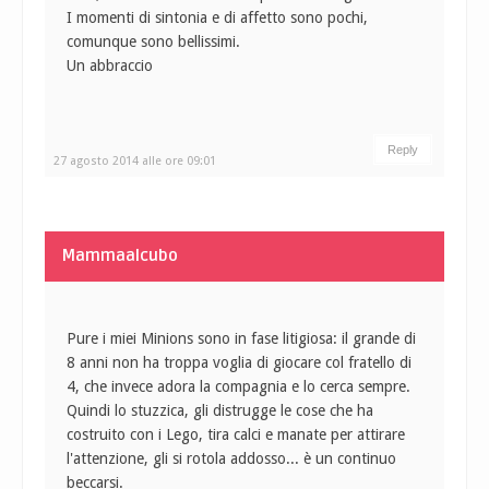
I momenti di sintonia e di affetto sono pochi,
comunque sono bellissimi.
Un abbraccio
Reply
27 agosto 2014 alle ore 09:01
Mammaalcubo
Pure i miei Minions sono in fase litigiosa: il grande di
8 anni non ha troppa voglia di giocare col fratello di
4, che invece adora la compagnia e lo cerca sempre.
Quindi lo stuzzica, gli distrugge le cose che ha
costruito con i Lego, tira calci e manate per attirare
l'attenzione, gli si rotola addosso... è un continuo
beccarsi.