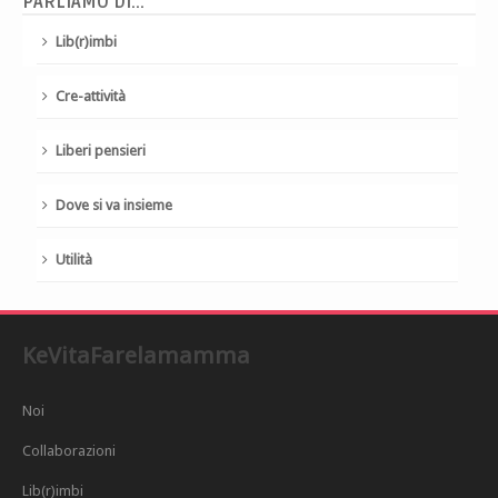
PARLIAMO DI...
Lib(r)imbi
Cre-attività
Liberi pensieri
Dove si va insieme
Utilità
KeVitaFarelamamma
Noi
Collaborazioni
Lib(r)imbi