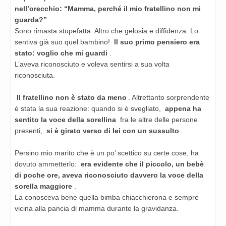
nell’orecchio: “Mamma, perché il mio fratellino non mi
guarda?”
.
Sono rimasta stupefatta. Altro che gelosia e diffidenza. Lo
sentiva già suo quel bambino!
Il suo primo pensiero era
stato: voglio che mi guardi
.
L’aveva riconosciuto e voleva sentirsi a sua volta
riconosciuta.
Il fratellino non è stato da meno
. Altrettanto sorprendente
è stata la sua reazione: quando si è svegliato,
appena ha
sentito la voce della sorellina
fra le altre delle persone
presenti,
si è girato verso di lei con un sussulto
.
Persino mio marito che è un po’ scettico su certe cose, ha
dovuto ammetterlo:
era evidente che il piccolo, un bebè
di poche ore, aveva riconosciuto davvero la voce della
sorella maggiore
.
La conosceva bene quella bimba chiacchierona e sempre
vicina alla pancia di mamma durante la gravidanza.