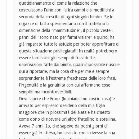
quotidianamente di come la relazione che
costruiscono l'uno con l'altra cambi e si modifichi a
seconda della crescita di ogni singolo bimbo. Se le
ragazze di fatto sperimentano con il fratellino la
dimensione della "mammitudine", il piccolo veste i
panni del "sono nato per farmi viziare" e quindi ha
già imparato tutte le astuzie per poter approfittare di
questa situazione privilegiata!!! In realtà potrebbero
essere tantissimi gli esempi di frasi dette,
osservazioni fatte dai bimbi, quasi impossibile riuscire
qui a riportarle, ma la cosa che per me è sempre
sorprendente è l'estrema freschezza delle loro frasi,
l'ingenuità e la genuinità con cui affermano cose
semplici ma incontrovertibili.
Devi sapere che Franz (lo chiamiamo così in casa) è
arrivato per espresso desiderio della mia figlia
maggiore che in prossimità del Natale ha chiesto
come dono di ricevere un altro fratellino o sorellina.
Aveva 7 anni. Io, che sapevo da pochi giorni di
essere già in attesa, ho lasciato che scrivesse la sua