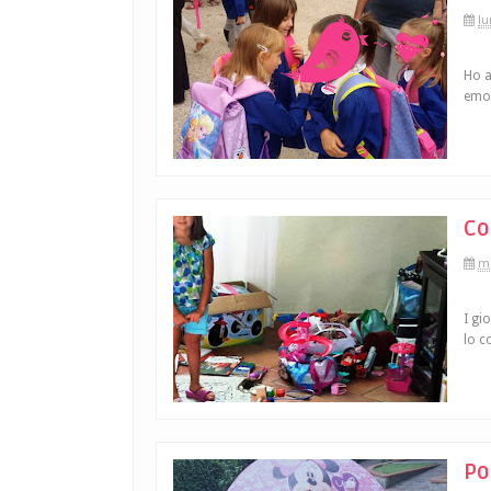
lu
Ho a
emoz
Co
me
I gi
lo co
Po