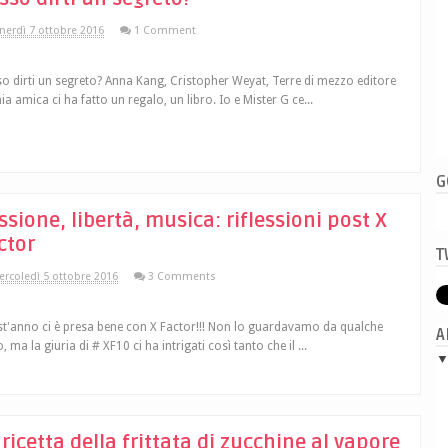
nerdì 7 ottobre 2016
1 Comment
o dirti un segreto? Anna Kang, Cristopher Weyat, Terre di mezzo editore
ia amica ci ha fatto un regalo, un libro. Io e Mister G ce...
G
ssione, libertà, musica: riflessioni post X
ctor
T
rcoledì 5 ottobre 2016
3 Comments
t'anno ci è presa bene con X Factor!!! Non lo guardavamo da qualche
A
, ma la giuria di # XF10 ci ha intrigati così tanto che il ...
 ricetta della frittata di zucchine al vapore