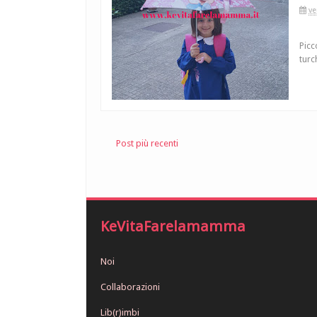
ve
Picc
turc
Post più recenti
KeVitaFarelamamma
Noi
Collaborazioni
Lib(r)imbi