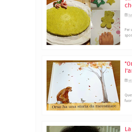
ch
lu
Per 
spos
"O
l'
ve
Ques
fuor
La