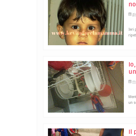
no
gi
Ieri
ripe
Io
u
me
Ment
un s
Il