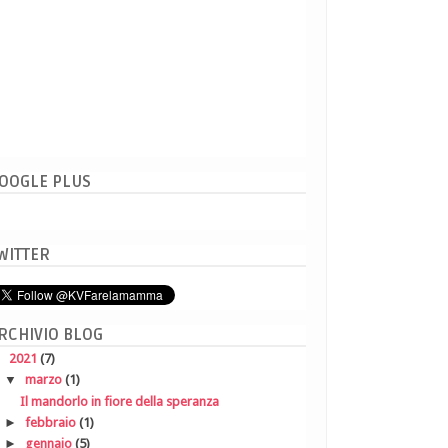
OOGLE PLUS
WITTER
RCHIVIO BLOG
▼
2021
(7)
▼
marzo
(1)
Il mandorlo in fiore della speranza
►
febbraio
(1)
►
gennaio
(5)