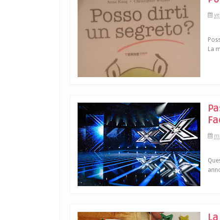
ve
Poss
La m
Pa
Fa
me
Ques
anno
La