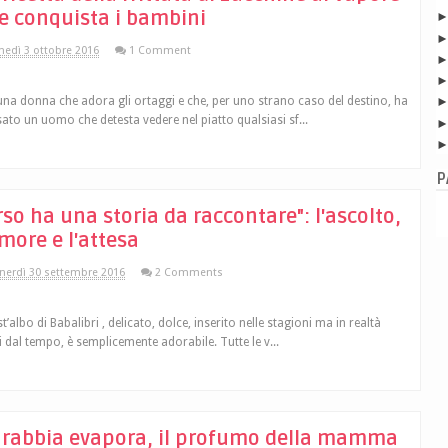
e conquista i bambini
nedì 3 ottobre 2016
1 Comment
una donna che adora gli ortaggi e che, per uno strano caso del destino, ha
ato un uomo che detesta vedere nel piatto qualsiasi sf...
P
rso ha una storia da raccontare": l'ascolto,
amore e l'attesa
nerdì 30 settembre 2016
2 Comments
t’albo di Babalibri , delicato, dolce, inserito nelle stagioni ma in realtà
i dal tempo, è semplicemente adorabile. Tutte le v...
 rabbia evapora, il profumo della mamma