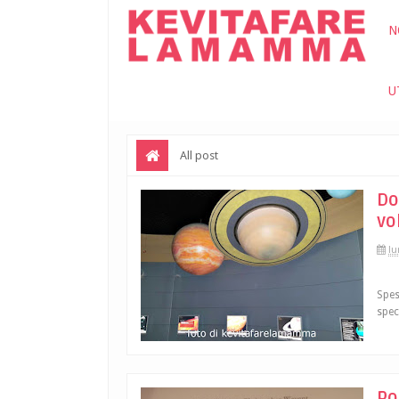
N
U
All post
Do
vo
lu
Spes
spec
Po