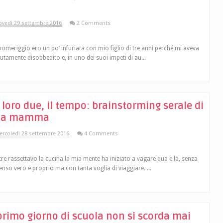
ovedì 29 settembre 2016
2 Comments
 pomeriggio ero un po’ infuriata con mio figlio di tre anni perché mi aveva
tutamente disobbedito e, in uno dei suoi impeti di au...
, loro due, il tempo: brainstorming serale di
na mamma
rcoledì 28 settembre 2016
4 Comments
re rassettavo la cucina la mia mente ha iniziato a vagare qua e là, senza
enso vero e proprio ma con tanta voglia di viaggiare. ...
 primo giorno di scuola non si scorda mai