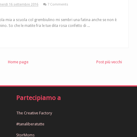
nerdì 16 settembre 2016
7 Comments
ola mia a scuola col grembiulino mi sembri una fatina anche se non è
hino. So che le matite fra le tue dita rosa confetto di ...
Home page
Post più vecchi
Partecipiamo a
The Creative Factory
#tanaliberatutte
StorMoms