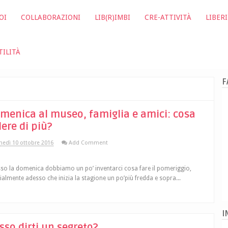
OI
COLLABORAZIONI
LIB(R)IMBI
CRE-ATTIVITÀ
LIBERI
TILITÀ
F
menica al museo, famiglia e amici: cosa
lere di più?
nedì 10 ottobre 2016
Add Comment
so la domenica dobbiamo un po’ inventarci cosa fare il pomeriggio,
ialmente adesso che inizia la stagione un po’più fredda e sopra...
I
sso dirti un segreto?