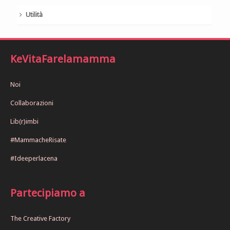
Utilità
KeVitaFarelamamma
Noi
Collaborazioni
Lib(r)imbi
#MammacheRisate
#Ideeperlacena
Partecipiamo a
The Creative Factory