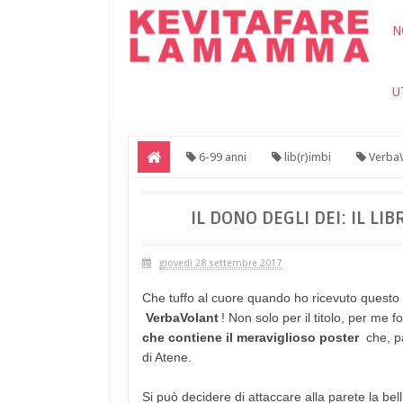
N
U
6-99 anni
lib(r)imbi
VerbaV
un quadro
IL DONO DEGLI DEI: IL L
giovedì 28 settembre 2017
Che tuffo al cuore quando ho ricevuto questo 
VerbaVolant
!
Non solo per il titolo, per me fo
che contiene il meraviglioso poster
che, pa
di Atene.
Si può decidere di attaccare alla parete la bel