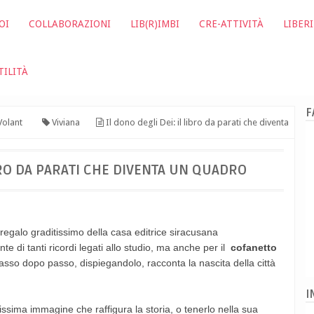
OI
COLLABORAZIONI
LIB(R)IMBI
CRE-ATTIVITÀ
LIBERI
TILITÀ
F
olant
Viviana
Il dono degli Dei: il libro da parati che diventa
IBRO DA PARATI CHE DIVENTA UN QUADRO
regalo graditissimo della casa editrice siracusana
nte di tanti ricordi legati allo studio, ma anche per il
cofanetto
sso dopo passo, dispiegandolo, racconta la nascita della città
I
lissima immagine che raffigura la storia, o tenerlo nella sua