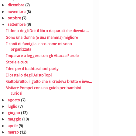
►
dicembre
(7)
►
novembre
(8)
►
ottobre
(7)
▼
settembre
(9)
Il dono degli Dei: il libro da parati che diventa ...
Sono una donna (e una mamma) migliore
I conti di famiglia: ecco come mi sono
organizzata
Imparare a leggere con gli Attacca Parole
Storie a cucù
Idee per il backtoschool party
Il castello degli AristoTopi
Gattobrutto, il gatto che si credeva brutto e inve...
Visitare Pompei con una guida per bambini
curiosi
►
agosto
(7)
►
luglio
(7)
►
giugno
(13)
►
maggio
(10)
►
aprile
(9)
►
marzo
(12)