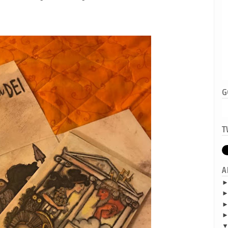
G
T
A