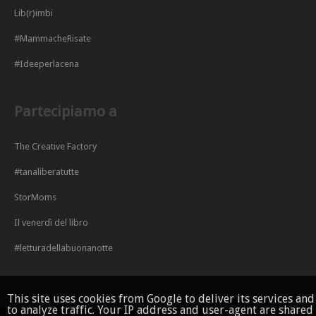
Lib(r)imbi
#MammacheRisate
#Ideeperlacena
Partecipiamo a
The Creative Factory
#tanaliberatutte
StorMoms
Il venerdì del libro
#letturadellabuonanotte
This site uses cookies from Google to deliver its services and
to analyze traffic. Your IP address and user-agent are shared