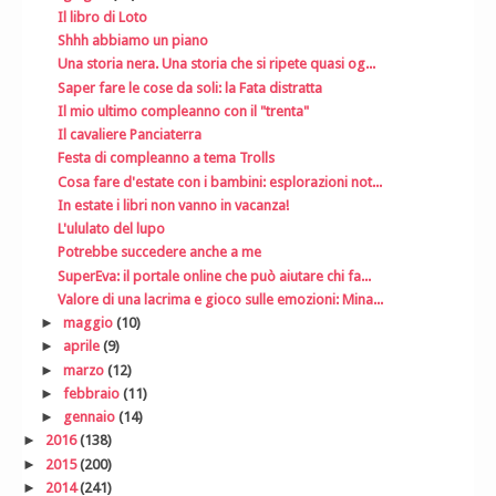
Il libro di Loto
Shhh abbiamo un piano
Una storia nera. Una storia che si ripete quasi og...
Saper fare le cose da soli: la Fata distratta
Il mio ultimo compleanno con il "trenta"
Il cavaliere Panciaterra
Festa di compleanno a tema Trolls
Cosa fare d'estate con i bambini: esplorazioni not...
In estate i libri non vanno in vacanza!
L'ululato del lupo
Potrebbe succedere anche a me
SuperEva: il portale online che può aiutare chi fa...
Valore di una lacrima e gioco sulle emozioni: Mina...
►
maggio
(10)
►
aprile
(9)
►
marzo
(12)
►
febbraio
(11)
►
gennaio
(14)
►
2016
(138)
►
2015
(200)
►
2014
(241)