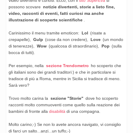
video divertenti e curiosi. Ecco, con il
sito SuperEva
si
possono scovare
notizie divertenti, storie a lieto fine,
video, racconti di eventi, fatti curiosi ma anche
illustrazione di scoperte scientifiche
.
Carinissimo il menu tramite emoticon:
Lol
(risate a
crepapelle),
Gulp
(cose da non credere),
Love
(un mondo
di tenerezze),
Wow
(qualcosa di straordinario),
Pop
(sulla
bocca di tutti).
Per esempio, nella
sezione Trendometro
ho scoperto che
gli italiani sono dei grandi traditori:) e che in particolare si
tradisce di più a Roma, mentre in Sicilia si tradisce di meno.
Sarà vero?
Trovo molto carina la
sezione "Storie"
dove ho scoperto
racconti molto commuoventi come quello sulla reazione dei
bambini di fronte alla
disabilità
di una compagna.
Molto carino;-) Se non lo avete ancora navigato, vi consiglio
di farci un salto...anzi...un tuffo;-)