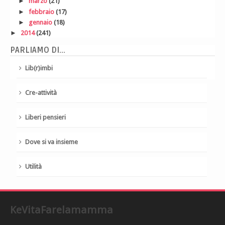
►
marzo
(21)
►
febbraio
(17)
►
gennaio
(18)
►
2014
(241)
PARLIAMO DI...
Lib(r)imbi
Cre-attività
Liberi pensieri
Dove si va insieme
Utilità
KeVitaFarelamamma