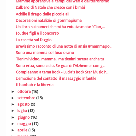
Mamme apprensive ai tempi del web e del terrorismo
L’albero di Natale che cresce con i bimbi
Achille il drago dalle piccole ali
Decorazioni natalizie di gommapiuma
Un libro sui numeri che mi ha entusiasmata: "Ciao,...
Io, due figli e il concorso
La casetta sul faggio
Brevissimo racconto di una notte di ansia #mammapo...
Sono una mamma col fuso orario
Tienimi vicino, mamma...ma tienimi stretta anche tu
Sono erba, sono cielo. Se guardi l'Alzheimer con g...
Compleanno a tema Rock - Lucia's Rock Star Music P...
L'emozione del contatto: il massaggio infantile
Il baobab e la libreria
►
ottobre
(16)
►
settembre
(15)
►
agosto
(9)
►
luglio
(13)
►
giugno
(16)
►
maggio
(17)
►
aprile
(15)