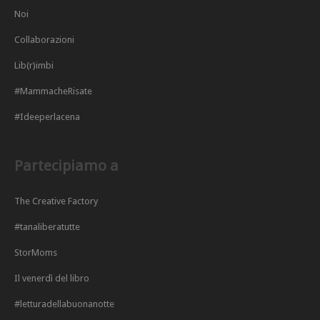
Noi
Collaborazioni
Lib(r)imbi
#MammacheRisate
#Ideeperlacena
Partecipiamo a
The Creative Factory
#tanaliberatutte
StorMoms
Il venerdì del libro
#letturadellabuonanotte