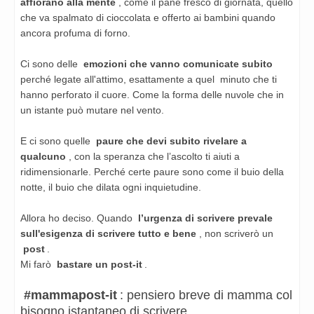
affiorano alla mente
, come il pane fresco di giornata, quello
che va spalmato di cioccolata e offerto ai bambini quando
ancora profuma di forno.
Ci sono delle
emozioni che vanno comunicate subito
perché legate all'attimo, esattamente a quel minuto che ti
hanno perforato il cuore. Come la forma delle nuvole che in
un istante può mutare nel vento.
E ci sono quelle
paure che devi subito rivelare a
qualcuno
, con la speranza che l’ascolto ti aiuti a
ridimensionarle. Perché certe paure sono come il buio della
notte, il buio che dilata ogni inquietudine.
Allora ho deciso. Quando
l’urgenza di scrivere prevale
sull'esigenza di scrivere tutto e bene
, non scriverò un
post
.
Mi farò
bastare un post-it
.
#mammapost-it
: pensiero breve di mamma col
bisogno istantaneo di scrivere
.