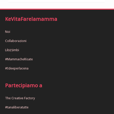
KeVitaFarelamamma
Noi
Collaborazioni
Lib(r)imbi
#MammacheRisate
#Ideeperlacena
Partecipiamo a
The Creative Factory
#tanaliberatutte