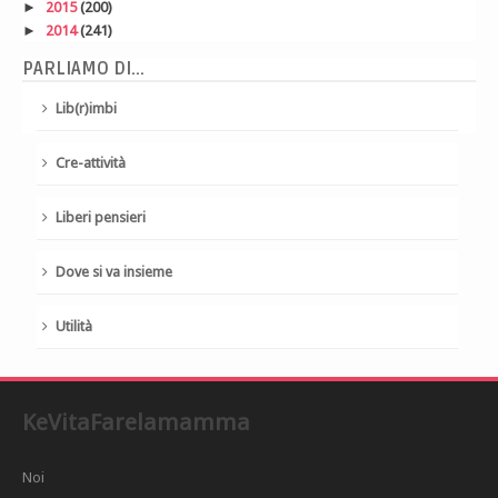
►
2015
(200)
►
2014
(241)
PARLIAMO DI...
Lib(r)imbi
Cre-attività
Liberi pensieri
Dove si va insieme
Utilità
KeVitaFarelamamma
Noi