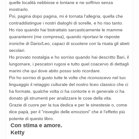
quelle località nebbiose e lontane e ne soffrivo senza
mostrarlo.
Poi, pagina dopo pagina, mi è tornata l'allegria, quella che
contraddistingue i nostri dialoghi di sorelle, e ho riso tanto.
Ho riso quando hai bistrattato sarcasticamente le mamme
quarantenni (me compresa), quando riportavi le risposte
ironiche di Dario/Leo, capaci di scuotere con la risata gli abeti
secolari.
Ho provato nostalgia e ho sorriso quando hai descritto Bari, il
lungomare, i pescatori rugosi e tutto quel coacervo di dettagli
marini che qui dove abito posso solo ricordare.
Poi ho sorriso di gusto tutte le volte che riconoscevo nel tuo
linguaggio il retaggio culturale del nostro liceo classico che ci
ha formate, qualche volta ci ha contorte e in generale ci ha
donato gli strumenti per analizzare le cose della vita.
Grazie di cuore per la tua dedica e per le sinestesie o, come
dice papà, per il "risveglio delle emozioni" che è l'effetto più
potente di questo libro.
Con stima e amore.
Ketty