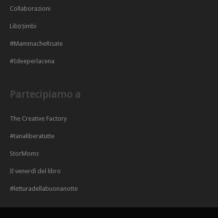
Collaborazioni
Lib(r)imbi
#MammacheRisate
#Ideeperlacena
Partecipiamo a
The Creative Factory
#tanaliberatutte
StorMoms
Il venerdì del libro
#letturadellabuonanotte