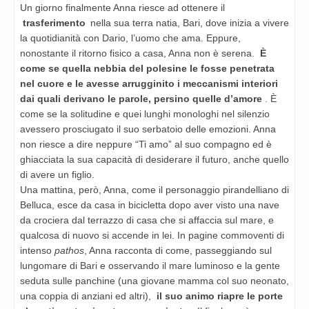
Un giorno finalmente Anna riesce ad ottenere il
trasferimento
nella sua terra natia, Bari, dove inizia a vivere
la quotidianità con Dario, l’uomo che ama. Eppure,
nonostante il ritorno fisico a casa, Anna non è serena.
È
come se quella nebbia del polesine le fosse penetrata
nel cuore e le avesse arrugginito i meccanismi interiori
dai quali derivano le parole, persino quelle d’amore
. È
come se la solitudine e quei lunghi monologhi nel silenzio
avessero prosciugato il suo serbatoio delle emozioni. Anna
non riesce a dire neppure “Ti amo” al suo compagno ed è
ghiacciata la sua capacità di desiderare il futuro, anche quello
di avere un figlio.
Una mattina, però, Anna, come il personaggio pirandelliano di
Belluca, esce da casa in bicicletta dopo aver visto una nave
da crociera dal terrazzo di casa che si affaccia sul mare, e
qualcosa di nuovo si accende in lei. In pagine commoventi di
intenso
pathos
, Anna racconta di come, passeggiando sul
lungomare di Bari e osservando il mare luminoso e la gente
seduta sulle panchine (una giovane mamma col suo neonato,
una coppia di anziani ed altri),
il suo animo riapre le porte