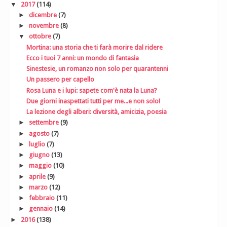
▼
2017
(114)
►
dicembre
(7)
►
novembre
(8)
▼
ottobre
(7)
Mortina: una storia che ti farà morire dal ridere
Ecco i tuoi 7 anni: un mondo di fantasia
Sinestesie, un romanzo non solo per quarantenni
Un passero per capello
Rosa Luna e i lupi: sapete com'è nata la Luna?
Due giorni inaspettati tutti per me...e non solo!
La lezione degli alberi: diversità, amicizia, poesia
►
settembre
(9)
►
agosto
(7)
►
luglio
(7)
►
giugno
(13)
►
maggio
(10)
►
aprile
(9)
►
marzo
(12)
►
febbraio
(11)
►
gennaio
(14)
►
2016
(138)