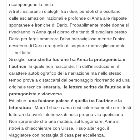
ricompongono la mela.
A tratti esilaranti i dialoghi fra i due, pendoli che oscillano
dalle esclamazioni razionali e profonde di Anna alle risposte
spontanee e ironiche di Dario. Probabilmente molte donne si
rivedranno in Anna quel giorno che tentò di svegliare presto
Dario per fargli ammirare l’alba meravigliosa mentre l’unico
desiderio di Dario era quello di sognare meravigliosamente
… nel letto!
Si coglie
una stretta fusione fra Anna la protagonista e
l’autrice
la quale non nasconde, fin dall'introduzione, il
carattere autobiografico della narrazione ma nello stesso
tempo prova a distaccarsi dal personaggio ricorrendo ad una
originale tecnica letteraria,
le lettere scritte dall'autrice alla
protagonista e viceversa
.
Ed infine
una fusione palese è quella tra l’autrice e la
letteratura
. Mara Tribuzio ama così calorosamente certi testi
letterari da averli interiorizzati nella propria vita quotidiana.
Non sorprende che una mattina, sul lungomare, Anna si
ritrovi a chiacchierare con Ulisse, il suo alter ego, il
viaggiatore con nostalgia di casa per eccellenza.