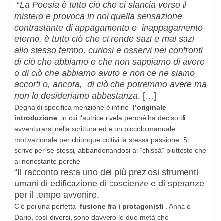
“
La Poesia è tutto ciò che ci slancia verso il
mistero e provoca in noi quella sensazione
contrastante di appagamento e inappagamento
eterno, è tutto ciò che ci rende sazi e mai sazi
allo stesso tempo, curiosi e osservi nei confronti
di ciò che abbiamo e che non sappiamo di avere
o di ciò che abbiamo avuto e non ce ne siamo
accorti o, ancora, di ciò che potremmo avere ma
non lo desideriamo abbastanza
. […]
Degna di specifica menzione è infine
l’originale
introduzione
in cui l’autrice rivela perché ha deciso di
avventurarsi nella scrittura ed è un piccolo manuale
motivazionale per chiunque coltivi la stessa passione. Si
scrive per se stessi, abbandonandosi ai “chissà” piuttosto che
ai nonostante perché
“Il racconto resta uno dei più preziosi strumenti
umani di edificazione di coscienze e di speranze
per il tempo avvenire.
”
C’è poi una perfetta
fusione fra i protagonisti
. Anna e
Dario, così diversi, sono davvero le due metà che