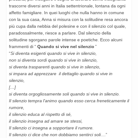
trascorre diversi anni in Italia settentrionale, lontana da ogni
affetto famigliare. In quei luoghi che nulla hanno in comune
con la sua casa, Anna si misura con la solitudine resa ancora
più cupa dalla nebbia del polesine e con il silenzio col quale,
paradossalmente, riesce a parlare. Dal silenzio della
solitudine sgorgano parole intense e poetiche. Ecco alcuni
frammenti di “
Quando si vive nel silenzio
”
“
Si diventa esigenti quando si vive in silenzio,
non si diventa sordi quando si vive in silenzio,
si diventa trasparenti quando si vive in silenzio,
si impara ad apprezzare il dettaglio quando si vive in
silenzio,
[…]
si diventa orgogliosamente soli quando si vive in silenzio.
Il silenzio tempra l'animo quando esso cerca freneticamente il
rumore,
il silenzio educa al rispetto di sé,
il silenzio insegna ad amare se stessi,
Il silenzio ci insegna a sopportare il rumore.
Il silenzio ci dice che non dobbiamo sentirci soli
....”