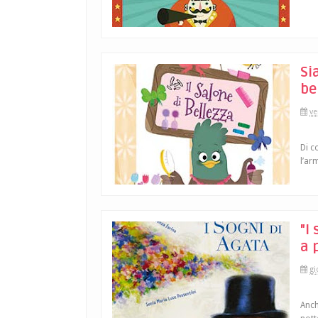
Si
be
ve
Di c
l’arm
"I
a 
gi
Anch