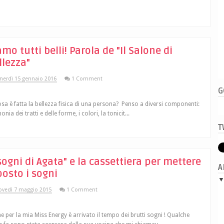
amo tutti belli! Parola de "Il Salone di
llezza"
nerdì 15 gennaio 2016
1 Comment
G
osa è fatta la bellezza fisica di una persona? Penso a diversi componenti:
onia dei tratti e delle forme, i colori, la tonicit...
T
 sogni di Agata" e la cassettiera per mettere
A
posto i sogni
ovedì 7 maggio 2015
1 Comment
e per la mia Miss Energy è arrivato il tempo dei brutti sogni ! Qualche