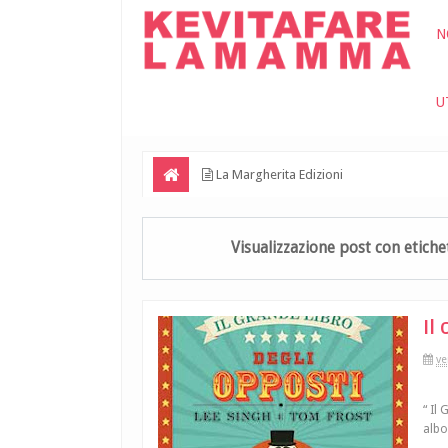
N
U
La Margherita Edizioni
Visualizzazione post con etich
Il
ve
“ Il
albo