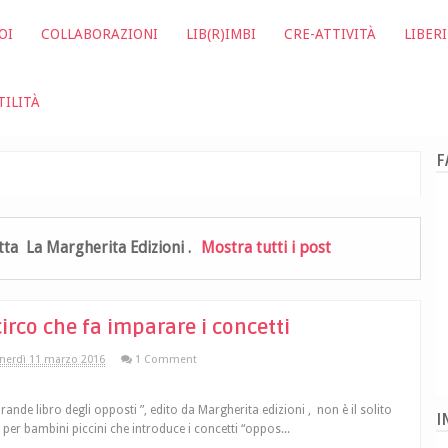
OI
COLLABORAZIONI
LIB(R)IMBI
CRE-ATTIVITÀ
LIBERI
TILITÀ
F
etta
La Margherita Edizioni
.
Mostra tutti i post
 circo che fa imparare i concetti
nerdì 11 marzo 2016
1 Comment
 Grande libro degli opposti ”, edito da Margherita edizioni , non è il solito
I
 per bambini piccini che introduce i concetti “oppos...