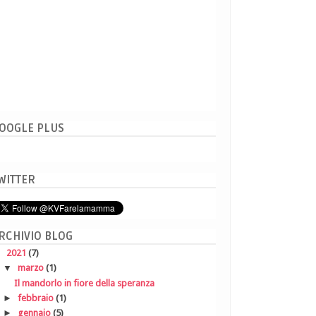
OOGLE PLUS
WITTER
RCHIVIO BLOG
▼
2021
(7)
▼
marzo
(1)
Il mandorlo in fiore della speranza
►
febbraio
(1)
►
gennaio
(5)