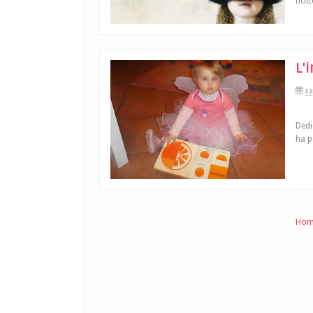
nott
L'
sa
Dedi
ha p
Hom