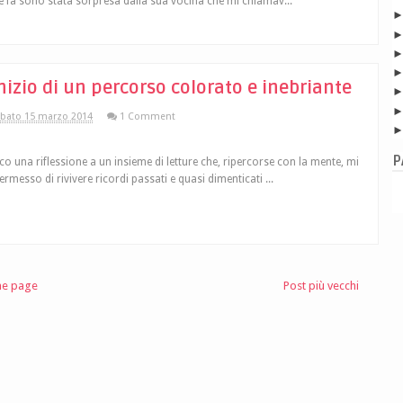
e fa sono stata sorpresa dalla sua vocina che mi chiamav...
inizio di un percorso colorato e inebriante
bato 15 marzo 2014
1 Comment
P
co una riflessione a un insieme di letture che, ripercorse con la mente, mi
ermesso di rivivere ricordi passati e quasi dimenticati ...
e page
Post più vecchi