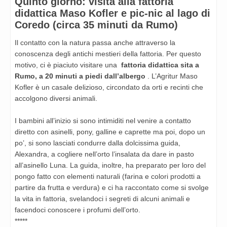
Quinto giorno: visita alla fattoria
didattica Maso Kofler e pic-nic al lago di
Coredo (circa 35 minuti da Rumo)
Il contatto con la natura passa anche attraverso la
conoscenza degli antichi mestieri della fattoria. Per questo
motivo, ci è piaciuto visitare una
fattoria didattica sita a
Rumo, a 20 minuti a piedi dall’albergo
. L’Agritur Maso
Kofler è un casale delizioso, circondato da orti e recinti che
accolgono diversi animali.
I bambini all’inizio si sono intimiditi nel venire a contatto
diretto con asinelli, pony, galline e caprette ma poi, dopo un
po’, si sono lasciati condurre dalla dolcissima guida,
Alexandra, a cogliere nell’orto l’insalata da dare in pasto
all’asinello Luna. La guida, inoltre, ha preparato per loro del
pongo fatto con elementi naturali (farina e colori prodotti a
partire da frutta e verdura) e ci ha raccontato come si svolge
la vita in fattoria, svelandoci i segreti di alcuni animali e
facendoci conoscere i profumi dell’orto.
*****