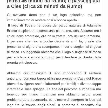
(circa 45 minuti da Rumo) e passeggiata
a Cles (circa 20 minuti da Rumo)
Ci avevano detto che è un lago splendido ma non
immaginavamo di restare così a bocca aperta.
Il lago di Tovel
, nel cuore del parco naturale di Adamello
Brenta è splendente come una pietra preziosa. Assume ora i
colori dello smeraldo, ora dello zaffiro, ora dell’acquamarina.
E pensare che fino a poche decine di anni fa, grazie alla
presenza di alghe ora scomparse, in certe stagioni si tingeva
di rosso. La leggenda racconta che il lago si tingesse di rosso
per solidarietà ai soldati morti per difendere la libertà della
propria
principessa.
Abbiamo circumnavigato il lago imboccando il sentiero
antiorario, con una tappa utilissima presso la Casa del Parco
(dove si svolgono anche laboratori per bimbi) e diverse tappe
intermedie sulle spiagge. La fine del percorso è impervia ma
tenendo per mano i bambini non abbiamo avuto alcun
problema ad attraversarla, col piacere di scorgere la luce dal
lago fra le fronde degli alberi. Il percorso è descritto alla