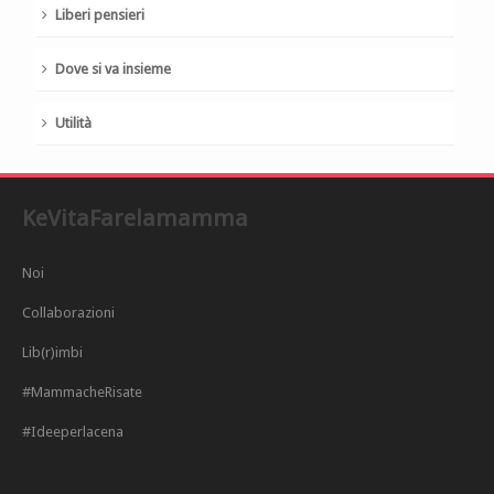
Liberi pensieri
Dove si va insieme
Utilità
KeVitaFarelamamma
Noi
Collaborazioni
Lib(r)imbi
#MammacheRisate
#Ideeperlacena