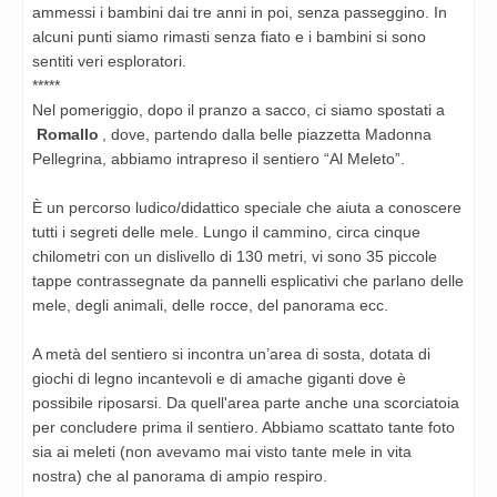
ammessi i bambini dai tre anni in poi, senza passeggino. In
alcuni punti siamo rimasti senza fiato e i bambini si sono
sentiti veri esploratori.
*****
Nel pomeriggio, dopo il pranzo a sacco, ci siamo spostati a
Romallo
, dove, partendo dalla belle piazzetta Madonna
Pellegrina, abbiamo intrapreso il sentiero “Al Meleto”.
È un percorso ludico/didattico speciale che aiuta a conoscere
tutti i segreti delle mele. Lungo il cammino, circa cinque
chilometri con un dislivello di 130 metri, vi sono 35 piccole
tappe contrassegnate da pannelli esplicativi che parlano delle
mele, degli animali, delle rocce, del panorama ecc.
A metà del sentiero si incontra un’area di sosta, dotata di
giochi di legno incantevoli e di amache giganti dove è
possibile riposarsi. Da quell'area parte anche una scorciatoia
per concludere prima il sentiero. Abbiamo scattato tante foto
sia ai meleti (non avevamo mai visto tante mele in vita
nostra) che al panorama di ampio respiro.