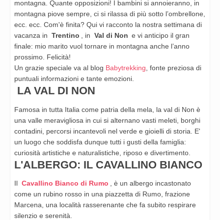
montagna. Quante opposizioni! I bambini si annoieranno, in
montagna piove sempre, ci si rilassa di più sotto l’ombrellone,
ecc. ecc. Com'è finita? Qui vi racconto la nostra settimana di
vacanza in
Trentino
, in
Val di Non
e vi anticipo il gran
finale: mio marito vuol tornare in montagna anche l’anno
prossimo. Felicità!
Un grazie speciale va al blog
Babytrekking
, fonte preziosa di
puntuali informazioni e tante emozioni.
LA VAL DI NON
Famosa in tutta Italia come patria della mela, la val di Non è
una valle meravigliosa in cui si alternano vasti meleti, borghi
contadini, percorsi incantevoli nel verde e gioielli di storia. E'
un luogo che soddisfa dunque tutti i gusti della famiglia:
curiosità artistiche e naturalistiche, riposo e divertimento.
L'ALBERGO: IL CAVALLINO BIANCO
Il
Cavallino Bianco di Rumo
, è un albergo incastonato
come un rubino rosso in una piazzetta di Rumo, frazione
Marcena, una località rasserenante che fa subito respirare
silenzio e serenità.