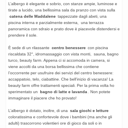
L’albergo è elegante e sobrio, con stanze ampie, luminose e
tirate a lucido, una bellissima sala da pranzo con vista sulla
catena delle Maddalene
tappezzate dagli abeti, una
piscina interna e parzialmente esterna, una terrazza
panoramica con sdraio e prato dove è piacevole distendersi e
prendere il sole.
È sede di un rilassante
centro benessere
con piscina
riscaldata 32°, idromassaggio con vista monti, sauna, bagno
turco, beauty farm. Appena ci si accomoda in camera, si
viene accolti da una borsa bellissima che contiene
l’occorrente per usufruire dei servizi del centro benessere:
accappatoio, telo, ciabattine. Che bell'inizio di vacanza! La
beauty farm offre trattamenti speciali. Per la prima volta ho
sperimentato un
bagno di latte e lavanda
. Non potete
immaginare il piacere che ho provato!
L’albergo è dotato, inoltre, di una
sala giochi e letture
coloratissima e confortevole dove i bambini (ma anche gli
adulti) trascorrono volentieri ore di gioco da soli o in