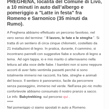
PREGHENA, località del Comune di Livo,
a 10 minuti in auto dall’albergo e
pomeriggio a "Latte in festa" fra
Romeno e Sarnonico (35 minuti da
Rumo).
A Preghena abbiamo effettuato un percorso favoloso, nel
vero senso del termine: “
Il lavoro, le fate e le streghe
”. Si
tratta di un sentiero di circa cinque chilometri, costellato da
21 installazioni di legno. In pratica, durante, il cammino, si
incontrano pannelli con suggestive fiabe e sculture di legno a
tema. Ad ogni tappa, io e mio marito ci alternavamo nella
lettura ad alta voce delle fiabe. I bambini non si sono neppure
accorti di aver fatto ventimila passetti perché si sono
totalmente immersi nei racconti, fra fate, streghe e animali
del bosco. Il sentiero è panoramico, facile da percorrere
senza passeggino, immerso nel verde. Nell'area pic-nic molto
confortevole abbiamo consumato il nostro pranzo a sacco.
Le info
Babytrekking
sul percorso
qui
.
*****
Nel pomeriggio ci siamo spostati in auto a Romeno.