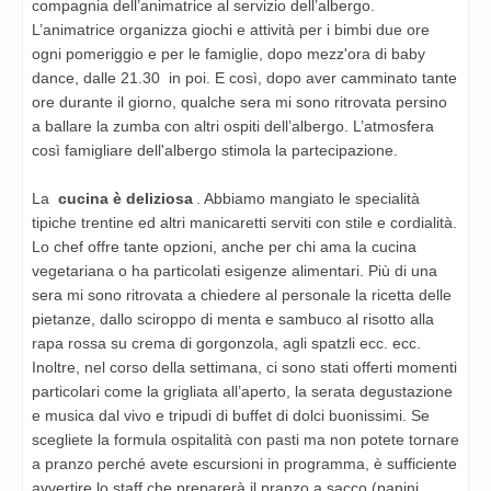
compagnia dell’animatrice al servizio dell’albergo.
L’animatrice organizza giochi e attività per i bimbi due ore
ogni pomeriggio e per le famiglie, dopo mezz'ora di baby
dance, dalle 21.30 in poi. E così, dopo aver camminato tante
ore durante il giorno, qualche sera mi sono ritrovata persino
a ballare la zumba con altri ospiti dell’albergo. L’atmosfera
così famigliare dell'albergo stimola la partecipazione.
La
cucina è deliziosa
. Abbiamo mangiato le specialità
tipiche trentine ed altri manicaretti serviti con stile e cordialità.
Lo chef offre tante opzioni, anche per chi ama la cucina
vegetariana o ha particolati esigenze alimentari. Più di una
sera mi sono ritrovata a chiedere al personale la ricetta delle
pietanze, dallo sciroppo di menta e sambuco al risotto alla
rapa rossa su crema di gorgonzola, agli spatzli ecc. ecc.
Inoltre, nel corso della settimana, ci sono stati offerti momenti
particolari come la grigliata all’aperto, la serata degustazione
e musica dal vivo e tripudi di buffet di dolci buonissimi. Se
scegliete la formula ospitalità con pasti ma non potete tornare
a pranzo perché avete escursioni in programma, è sufficiente
avvertire lo staff che preparerà il pranzo a sacco (panini,