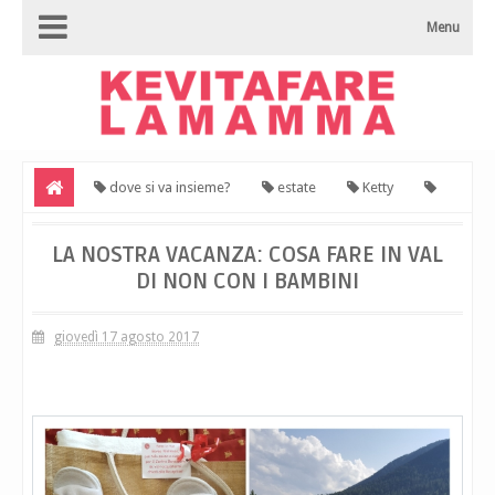
Menu
dove si va insieme?
estate
Ketty
vacanze
La nostra vacanza: cosa fare in Val di Non con i
LA NOSTRA VACANZA: COSA FARE IN VAL
DI NON CON I BAMBINI
bambini
giovedì 17 agosto 2017