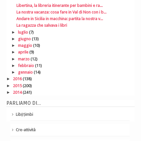
Libertina, la libreria itinerante per bambini e ra...
La nostra vacanza: cosa fare in Val di Non con i b...
Andare in Sicilia in macchina: partita la nostra v...
La ragazza che salvava i libri
►
luglio
(7)
►
giugno
(13)
►
maggio
(10)
►
aprile
(9)
►
marzo
(12)
►
febbraio
(11)
►
gennaio
(14)
►
2016
(138)
►
2015
(200)
►
2014
(241)
PARLIAMO DI...
Lib(r)imbi
Cre-attività