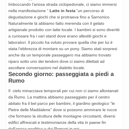
Imboccando l’ariosa strada ciclopedonale, ci siamo immersi
nella manifestazione “
Latte in festa
”un percorso di
degustazione e giochi che si protraeva fino a Sarnonico.
Naturalmente là abbiamo fatto merenda con il gelato
artigianale prodotto con latte locale. I bambini si sono divertiti
a curiosare fra i vari stand dove erano allestiti giochi e
laboratori. Il piccolo ha voluto provare quella che per lui è
stata l’ebbrezza di montare su un pony. Siamo stati sorpresi
anche da un temporale passeggero ma abbiamo trovato
riparo sotto uno dei tendoni dove ci siamo dilettati ad
ascoltare conversazioni nel dialetto locale.
Secondo giorno: passeggiata a piedi a
Rumo
Il cielo minacciava temporali per cui non ci siamo allontanati
da Rumo. La mattina abbiamo passeggiato per il centro
abitato fra il bel parco per bambini, il giardino geologico “le
Pietre delle Maddalene” dove si possono ammirare le rocce
che formano la struttura delle montagne circostanti, diversi
edifici affrescati e testimonianze della vita in paese fin
dall’epoca neolitica e dai Romani in poi.