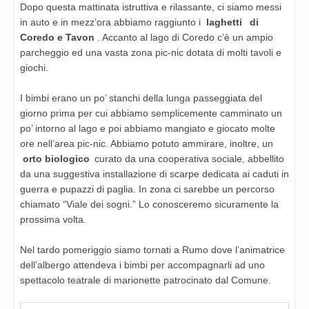
Dopo questa mattinata istruttiva e rilassante, ci siamo messi
in auto e in mezz’ora abbiamo raggiunto i
laghetti
di
Coredo e Tavon
. Accanto al lago di Coredo c’è un ampio
parcheggio ed una vasta zona pic-nic dotata di molti tavoli e
giochi.
I bimbi erano un po’ stanchi della lunga passeggiata del
giorno prima per cui abbiamo semplicemente camminato un
po’ intorno al lago e poi abbiamo mangiato e giocato molte
ore nell’area pic-nic. Abbiamo potuto ammirare, inoltre, un
orto biologico
curato da una cooperativa sociale, abbellito
da una suggestiva installazione di scarpe dedicata ai caduti in
guerra e pupazzi di paglia. In zona ci sarebbe un percorso
chiamato “Viale dei sogni.” Lo conosceremo sicuramente la
prossima volta.
Nel tardo pomeriggio siamo tornati a Rumo dove l’animatrice
dell’albergo attendeva i bimbi per accompagnarli ad uno
spettacolo teatrale di marionette patrocinato dal Comune.