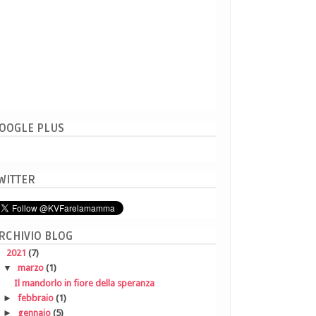
OOGLE PLUS
WITTER
RCHIVIO BLOG
▼
2021
(7)
▼
marzo
(1)
Il mandorlo in fiore della speranza
►
febbraio
(1)
►
gennaio
(5)