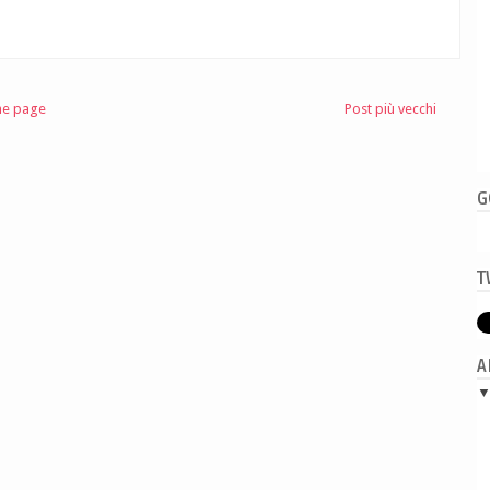
e page
Post più vecchi
G
T
A