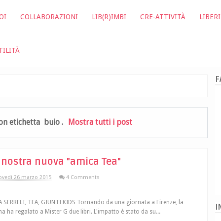
OI
COLLABORAZIONI
LIB(R)IMBI
CRE-ATTIVITÀ
LIBERI
TILITÀ
F
con etichetta
buio
.
Mostra tutti i post
 nostra nuova "amica Tea"
ovedì 26 marzo 2015
4 Comments
A SERRELI, TEA, GIUNTI KIDS Tornando da una giornata a Firenze, la
I
a ha regalato a Mister G due libri. L'impatto è stato da su...