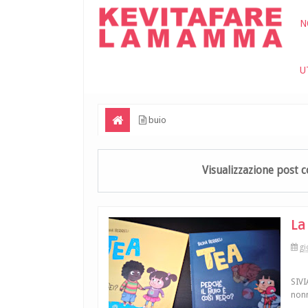
N
U
buio
Visualizzazione post 
La
gi
SIVI
nonn