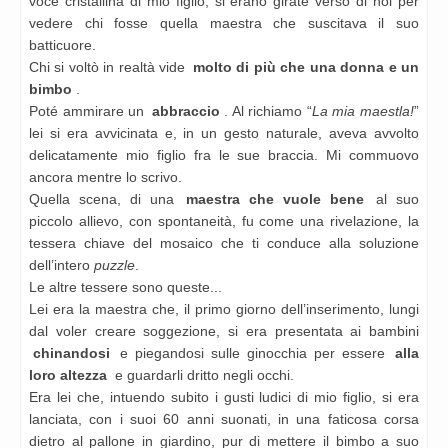
voce cristallina di mio figlio, si erano girate verso di noi per
vedere chi fosse quella maestra che suscitava il suo
batticuore.
Chi si voltò in realtà vide
molto di più che una donna e un
bimbo
.
Poté ammirare un
abbraccio
. Al richiamo “
La mia maestla!
”
lei si era avvicinata e, in un gesto naturale, aveva avvolto
delicatamente mio figlio fra le sue braccia. Mi commuovo
ancora mentre lo scrivo.
Quella scena, di una
maestra che vuole bene
al suo
piccolo allievo, con spontaneità, fu come una rivelazione, la
tessera chiave del mosaico che ti conduce alla soluzione
dell’intero
puzzle
.
Le altre tessere sono queste...
Lei era la maestra che, il primo giorno dell’inserimento, lungi
dal voler creare soggezione, si era presentata ai bambini
chinandosi
e piegandosi sulle ginocchia per essere
alla
loro altezza
e guardarli dritto negli occhi.
Era lei che, intuendo subito i gusti ludici di mio figlio, si era
lanciata,
con i suoi 60 anni suonati,
in una faticosa corsa
dietro al pallone in giardino, pur di mettere il bimbo a suo