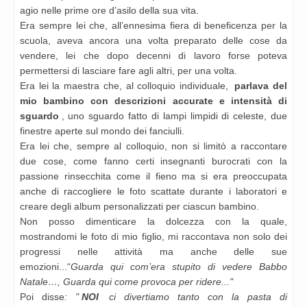
agio nelle prime ore d’asilo della sua vita.
Era sempre lei che, all’ennesima fiera di beneficenza per la
scuola, aveva ancora una volta preparato delle cose da
vendere, lei che dopo decenni di lavoro forse poteva
permettersi di lasciare fare agli altri, per una volta.
Era lei la maestra che, al colloquio individuale,
parlava del
mio bambino con descrizioni accurate e intensità di
sguardo
, uno sguardo fatto di lampi limpidi di celeste, due
finestre aperte sul mondo dei fanciulli.
Era lei che, sempre al colloquio, non si limitò a raccontare
due cose, come fanno certi insegnanti burocrati con la
passione rinsecchita come il fieno ma si era preoccupata
anche di raccogliere le foto scattate durante i laboratori e
creare degli album personalizzati per ciascun bambino.
Non posso dimenticare la dolcezza con la quale,
mostrandomi le foto di mio figlio, mi raccontava non solo dei
progressi nelle attività ma anche delle sue
emozioni...“
Guarda qui com’era stupito di vedere Babbo
Natale…, Guarda qui come provoca per ridere..."
Poi disse
: "
NOI
ci divertiamo tanto con la pasta di