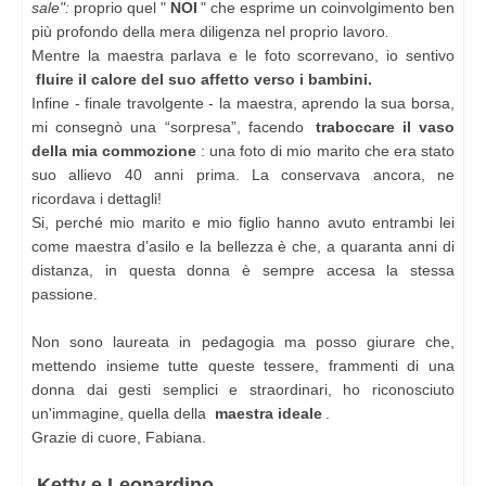
sale":
proprio quel "
NOI
" che esprime un coinvolgimento ben
più profondo della mera diligenza nel proprio lavoro
.
Mentre la maestra parlava e le foto scorrevano, io sentivo
fluire il calore del suo affetto verso i bambini.
Infine - finale travolgente - la maestra, aprendo la sua borsa,
mi consegnò una “sorpresa”, facendo
traboccare il vaso
della mia commozione
: una foto di mio marito che era stato
suo allievo 40 anni prima. La conservava ancora, ne
ricordava i dettagli!
Si, perché mio marito e mio figlio hanno avuto entrambi lei
come maestra d’asilo e la bellezza è che, a quaranta anni di
distanza, in questa donna è sempre accesa la stessa
passione.
Non sono laureata in pedagogia ma posso giurare che,
mettendo insieme tutte queste tessere, frammenti di una
donna dai gesti semplici e straordinari, ho
riconosciuto
un'immagine, quella della
maestra ideale
.
Grazie di cuore, Fabiana.
Ketty e Leonardino