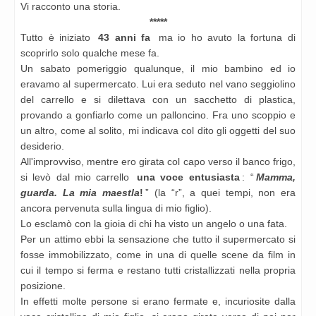
Vi racconto una storia.
*****
Tutto è iniziato
43 anni fa
ma io ho avuto la fortuna di
scoprirlo solo qualche mese fa.
Un sabato pomeriggio qualunque, il mio bambino ed io
eravamo al supermercato. Lui era seduto nel vano seggiolino
del carrello e si dilettava con un sacchetto di plastica,
provando a gonfiarlo come un palloncino. Fra uno scoppio e
un altro, come al solito, mi indicava col dito gli oggetti del suo
desiderio.
All'improvviso, mentre ero girata col capo verso il banco frigo,
si levò dal mio carrello
una voce entusiasta
: “
Mamma,
guarda. La mia maestla
!
” (la “r”, a quei tempi, non era
ancora pervenuta sulla lingua di mio figlio).
Lo esclamò con la gioia di chi ha visto un angelo o una fata.
Per un attimo ebbi la sensazione che tutto il supermercato si
fosse immobilizzato, come in una di quelle scene da film in
cui il tempo si ferma e restano tutti cristallizzati nella propria
posizione.
In effetti molte persone si erano fermate e, incuriosite dalla