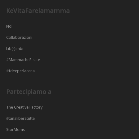
KeVitaFarelamamma
Noi
Collaborazioni
Lib(r)imbi
#MammacheRisate
#Ideeperlacena
Partecipiamo a
The Creative Factory
#tanaliberatutte
StorMoms