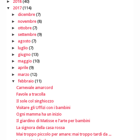
►
2018
(40)
▼
2017
(114)
►
dicembre
(7)
►
novembre
(8)
►
ottobre
(7)
►
settembre
(9)
►
agosto
(7)
►
luglio
(7)
►
giugno
(13)
►
maggio
(10)
►
aprile
(9)
►
marzo
(12)
▼
febbraio
(11)
Carnevale amarcord
Favole a tracolla
Il sole col singhiozzo
Visitare gli Uffizi con i bambini
Ogni mamma ha un inizio
Il giardino di Matisse e l'arte per bambini
La signora della casa rossa
Mai troppo piccolo per amare: mai troppo tardi da ...