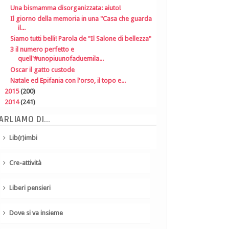
Una bismamma disorganizzata: aiuto!
Il giorno della memoria in una "Casa che guarda
il...
Siamo tutti belli! Parola de "Il Salone di bellezza"
3 il numero perfetto e
quell'‪#‎unopiuunofaduemila...
Oscar il gatto custode
Natale ed Epifania con l'orso, il topo e...
►
2015
(200)
►
2014
(241)
ARLIAMO DI...
Lib(r)imbi
Cre-attività
Liberi pensieri
Dove si va insieme