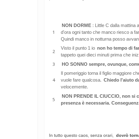
NON DORME
: Little C dalla mattin
d'ora ogni tanto che manco riesco a fare
Quindi manco in notturna posso avvanta
Visto il punto 1 io
non ho tempo di far
tappeto quei dieci minuti prima che ini
HO SONNO sempre, ovunque, comunq
Il pomeriggio torna il figlio maggiore 
vuole fare qualcosa.
Chiedo l'aiuto d
velocemente.
NON PRENDE IL CIUCCIO, non si cons
presenza è necessaria. Conseguenza
In tutto questo caos, senza orari,
dovrò torn