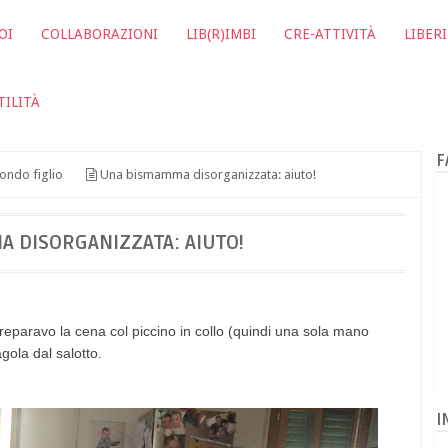
OI
COLLABORAZIONI
LIB(R)IMBI
CRE-ATTIVITÀ
LIBERI
TILITÀ
F
ondo figlio
Una bismamma disorganizzata: aiuto!
 DISORGANIZZATA: AIUTO!
preparavo la cena col piccino in collo (quindi una sola mano
gola dal salotto.
I