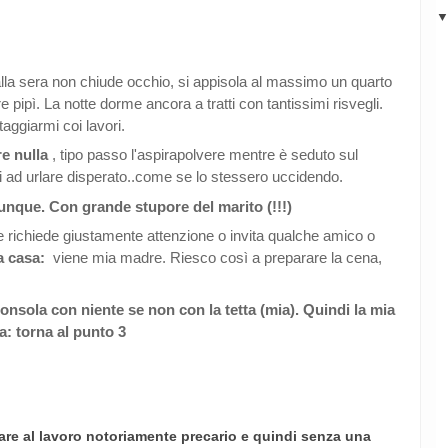
a alla sera non chiude occhio, si appisola al massimo un quarto
 pipì. La notte dorme ancora a tratti con tantissimi risvegli.
ggiarmi coi lavori.
e nulla
, tipo passo l'aspirapolvere mentre è seduto sul
zi ad urlare disperato..come se lo stessero uccidendo.
ue. Con grande stupore del marito (!!!)
che richiede giustamente attenzione o invita qualche amico o
a casa:
viene mia madre. Riesco così a preparare la cena,
ola con niente se non con la tetta (mia). Quindi la mia
: torna al punto 3
are al lavoro notoriamente precario e quindi senza una