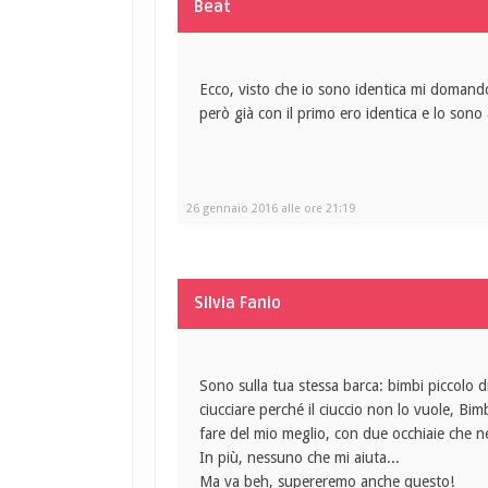
Beat
Ecco, visto che io sono identica mi domand
però già con il primo ero identica e lo sono
26 gennaio 2016 alle ore 21:19
Silvia Fanio
Sono sulla tua stessa barca: bimbi piccolo di
ciucciare perché il ciuccio non lo vuole, Bi
fare del mio meglio, con due occhiaie che 
In più, nessuno che mi aiuta...
Ma va beh, supereremo anche questo!