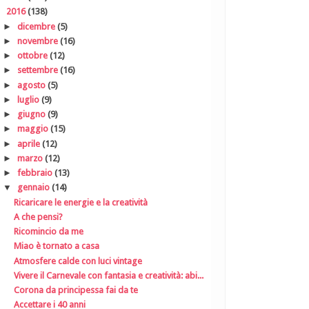
▼
2016
(138)
►
dicembre
(5)
►
novembre
(16)
►
ottobre
(12)
►
settembre
(16)
►
agosto
(5)
►
luglio
(9)
►
giugno
(9)
►
maggio
(15)
►
aprile
(12)
►
marzo
(12)
►
febbraio
(13)
▼
gennaio
(14)
Ricaricare le energie e la creatività
A che pensi?
Ricomincio da me
Miao è tornato a casa
Atmosfere calde con luci vintage
Vivere il Carnevale con fantasia e creatività: abi...
Corona da principessa fai da te
Accettare i 40 anni