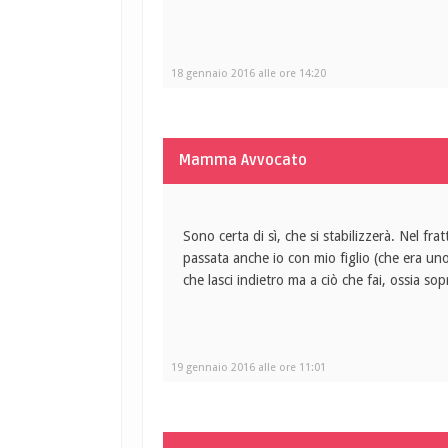
18 gennaio 2016 alle ore 14:20
Mamma Avvocato
Sono certa di sì, che si stabilizzerà. Nel fr
passata anche io con mio figlio (che era un
che lasci indietro ma a ciò che fai, ossia sop
19 gennaio 2016 alle ore 11:01