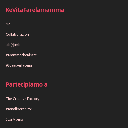
KeVitaFarelamamma
Noi
Collaborazioni
Lib(r)imbi
#MammacheRisate
#Ideeperlacena
Partecipiamo a
The Creative Factory
#tanaliberatutte
StorMoms