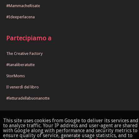
#MammacheRisate
#Ideeperlacena
Partecipiamo a
The Creative Factory
#tanaliberatutte
StorMoms
Il venerdì del libro
#letturadellabuonanotte
This site uses cookies from Google to deliver its services and
to analyze traffic. Your IP address and user-agent are shared
with Google along with performance and security metrics to
Copyright © 2015
KeVitaFarelamamma di Ketty, Vivy e Franci
All Right Reserved -
ensure quality of service, generate usage statistics, and to
Cookie Policy