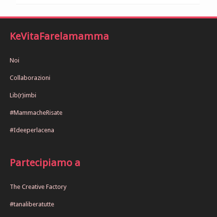
KeVitaFarelamamma
Noi
Collaborazioni
Lib(r)imbi
#MammacheRisate
#Ideeperlacena
Partecipiamo a
The Creative Factory
#tanaliberatutte