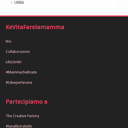
Utilità
KeVitaFarelamamma
Noi
Collaborazioni
Lib(r)imbi
#MammacheRisate
#Ideeperlacena
Partecipiamo a
The Creative Factory
#tanaliberatutte