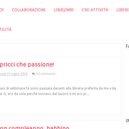
OI
COLLABORAZIONI
LIB(R)IMBI
CRE-ATTIVITÀ
LIBERI
TILITÀ
F
pricci che passione!
nedì 21 luglio 2014
4 Comments
aio di settimane fa sono passata davanti alla libreria preferita da me e da
er G, ero da sola perché tornavo dal lavoro e mi ero pr...
I
on compleanno, babbino