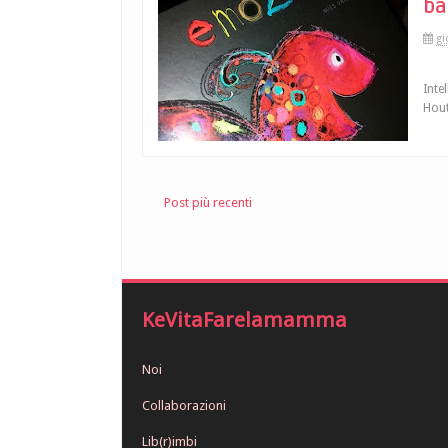
ba
gi
Inte
Hout
Post più recenti
KeVitaFarelamamma
Noi
Collaborazioni
Lib(r)imbi