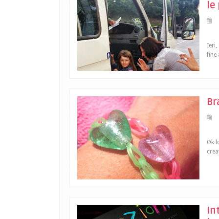
le
Ieri
fine
Br
Ok l
crea
In