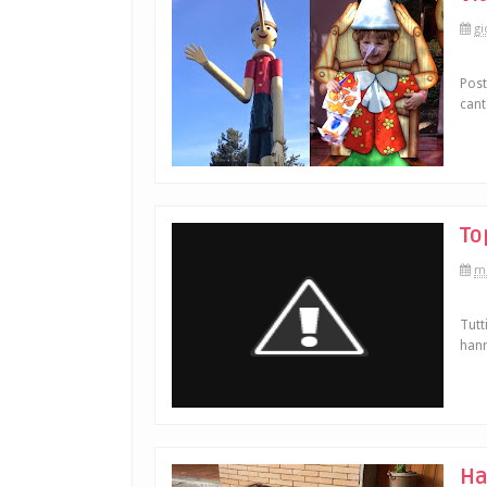
gi
Post
cant
To
me
Tutt
hann
Ha