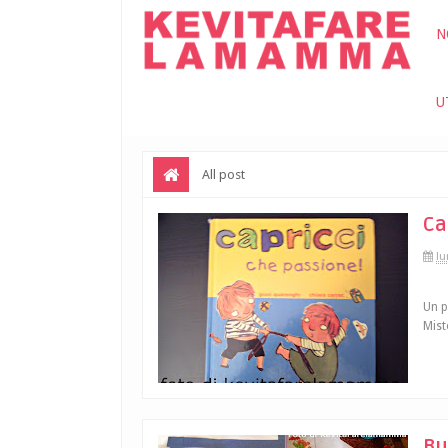
N
U
All post
Ca
lu
Un p
Mist
Bu