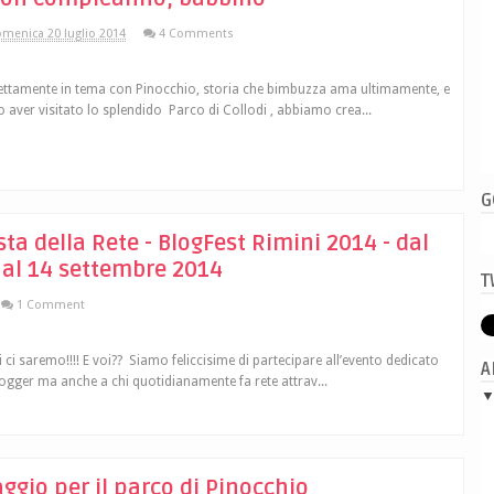
menica 20 luglio 2014
4 Comments
ettamente in tema con Pinocchio, storia che bimbuzza ama ultimamente, e
 aver visitato lo splendido Parco di Collodi , abbiamo crea...
G
sta della Rete - BlogFest Rimini 2014 - dal
 al 14 settembre 2014
T
1 Comment
i ci saremo!!!! E voi?? Siamo feliccisime di partecipare all’evento dedicato
A
logger ma anche a chi quotidianamente fa rete attrav...
aggio per il parco di Pinocchio