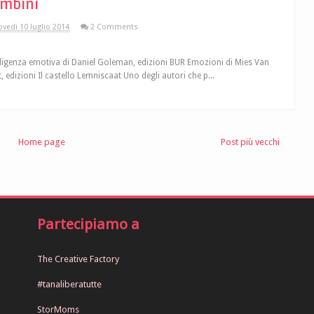
mbini
ovedì 10 luglio 2014
2 Comments
lligenza emotiva di Daniel Goleman, edizioni BUR Emozioni di Mies Van
, edizioni Il castello Lemniscaat Uno degli autori che p...
Home page
Post più vecchi
Partecipiamo a
The Creative Factory
#tanaliberatutte
StorMoms