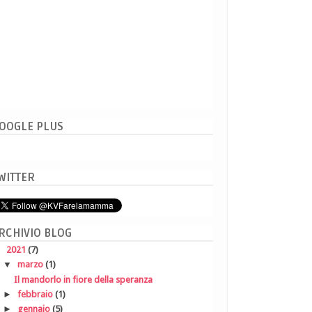
OOGLE PLUS
WITTER
RCHIVIO BLOG
▼
2021
(7)
▼
marzo
(1)
Il mandorlo in fiore della speranza
►
febbraio
(1)
►
gennaio
(5)