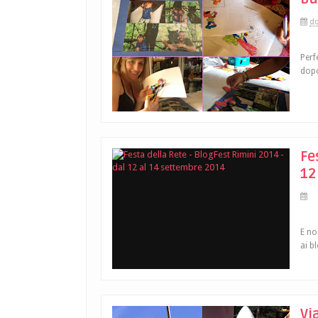
do
Perf
dopo
Fe
12
E no
ai b
Vi