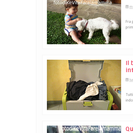
ma
Fra 
prim
Il
in
lu
Tutt
indo
Qu