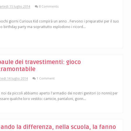
rtedì 15 luglio 2014
8 Comments
pochi giorni Curious Kid compirà un anno . Fervono i preparativi per il suo
o birthday party ma soprattutto esplodono i ricord...
 baule dei travestimenti: gioco
tramontabile
nedì 14 luglio 2014
1 Comment
i noi da piccoli abbiamo aperto l'armadio dei nostri genitori (o nonni) per
ssare qualche loro vestito: camicie, pantaloni, gonn...
ando la differenza, nella scuola, la fanno