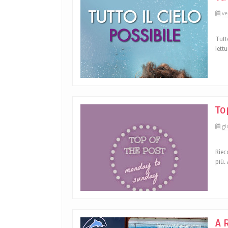
ve
Tutto
lett
To
gi
Riec
più.
A 