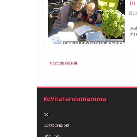
in
do
Quel
che 
Post più recenti
KeVitaFarelamamma
Noi
Collaborazioni
Lib(r)imbi