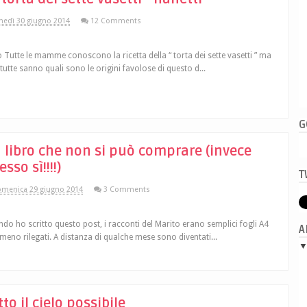
nedì 30 giugno 2014
12 Comments
o Tutte le mamme conoscono la ricetta della “ torta dei sette vasetti ” ma
tutte sanno quali sono le origini favolose di questo d...
G
 libro che non si può comprare (invece
sso sì!!!!)
T
menica 29 giugno 2014
3 Comments
do ho scritto questo post, i racconti del Marito erano semplici fogli A4
A
eno rilegati. A distanza di qualche mese sono diventati...
tto il cielo possibile