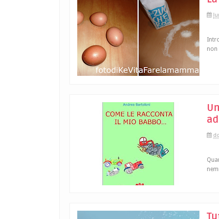
lu
Intr
non 
Un
ade
do
Quan
nemm
Tu