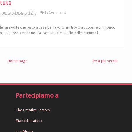
 tuta
menica 22 giugno 2014
15 Comments
le rare volte che resto a casa dal lavoro, mi trovo a scoprire un mondo
non conosco e che non so se invidiare: quello delle mamme i...
Home page
Post più vecchi
Partecipiamo a
The Creative Factory
#tanaliberatutte
StorMoms