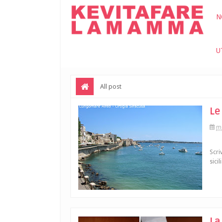
N
U
All post
Le
me
Scri
sicil
La