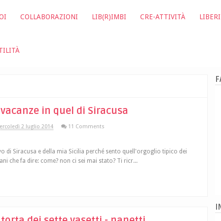
OI
COLLABORAZIONI
LIB(R)IMBI
CRE-ATTIVITÀ
LIBERI
TILITÀ
F
 vacanze in quel di Siracusa
rcoledì 2 luglio 2014
11 Comments
vo di Siracusa e della mia Sicilia perché sento quell'orgoglio tipico dei
iani che fa dire: come? non ci sei mai stato? Ti ricr...
I
 torta dei sette vasetti - nanetti