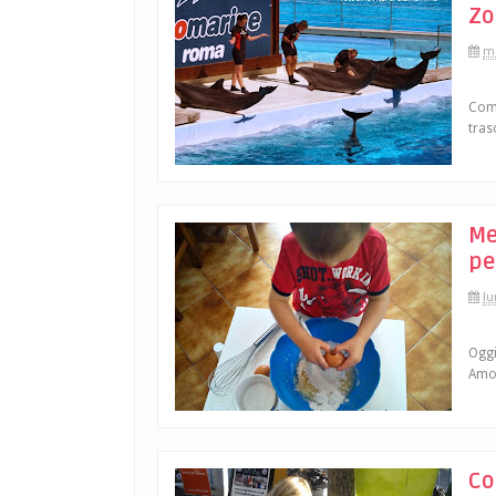
Zo
ma
Come
tras
Me
pe
lu
Oggi
Amo 
Co