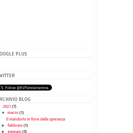
OOGLE PLUS
WITTER
RCHIVIO BLOG
▼
2021
(7)
▼
marzo
(1)
Il mandorlo in fiore della speranza
►
febbraio
(1)
►
gennaio
(5)